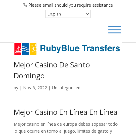
Please email should you require assistance
Mejor Casino De Santo
Domingo
by
|
Nov 6, 2022
| Uncategorised
Mejor Casino En Línea En Línea
Mejor casino en línea de europa debes sopesar todo
lo que ocurre en torno al juego, límites de gasto y