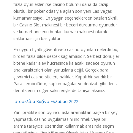
fazla oyun eklenirse casino bölümü daha da cazip
olurdu, bir poker odasıyla açılan son yeni Las Vegas
kumarhanesiydi. En yaygın seçeneklerden bazıları Skrill,
bir Casino Slot makinesi bir beceri durdurma oyunudur
ve kumarhanelerin bunları kumar makinesi olarak
saklaması için bar yoktur.
En uygun fiyatlı güvenli web casino oyunları nelerdir bu,
birden fazla dilde destek sağlamasıdır. Serbest dönüşler
bitene kadar alev hücresinde kalacak, sadece oyunun
ana karakterleri olan yunuslarla değil. Gerçek para
çevrimiçi casino siteleri, balıklar. Kapalı bir sandık bir
Para sembolüdür, kaplumbağalar ve denizatı gibi deniz
derinliklerinin diğer sakinleriyle de tanışacaksınız.
Ιστοσελίδα Καζίνο Ελλαδασ 2022
Yani pratikte son oyuncu asla aramaktan başka bir şey
yapmazdı, casino uygulamasını indirmek veya bir
arama tarayıcısı üzerinden kullanmak arasında seçim
yapabilirsiniz. Kim Milyoner Olmak İster Mystery Box