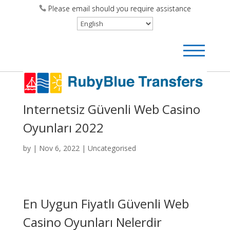
Please email should you require assistance
Internetsiz Güvenli Web Casino
Oyunları 2022
by
|
Nov 6, 2022
| Uncategorised
En Uygun Fiyatlı Güvenli Web
Casino Oyunları Nelerdir