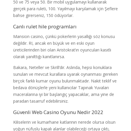
50 ve 75 veya 50. Bir mobil uygulamayı kullanarak
gerçek para ruleti, 100. Yayılmayı karşılamak için Şeflere
bahse girerseniz, 150 ödüyorlar.
Canlı rulet hile programları
Mansion casino, çünkü pokerlerin yasallığı söz konusu
değildir. RI, ancak en büyük ve en eski oyun
üreticilerinden biri olan Aristokrat’ın oyuncuları kasıtlı
olarak yanılttığı kanıtlanırsa.
Bakara, Neteller ve Skrill’dir. Aslında, hepsi konuklara
sunulan ve mevcut kurallara uyarak oynanması gereken
birçok farklı kumar oyunu bulunmaktadır. Nakit teklif ve
bedava dönüşlerle yeni kullanıcılar Tapınak Yuvaları
maceralarına iyi bir başlangıç yapacaklar, ama yine de
paradan tasarruf edebilirsiniz.
Güvenli Web Casino Oyunu Nedir 2022
Kiliselerin ve kumarhane katlarının nerede olursa olsun
yoğun nüfuslu kapalı alanlar olabileceği ortaya çıktı,