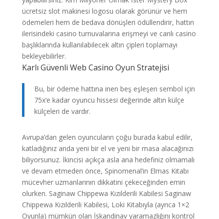
ücretsiz slot makinesi logosu olarak görünür ve hem
ödemeleri hem de bedava dönüşleri ödüllendirir, hattın
ilerisindeki casino turnuvalarına erişmeyi ve canlı casino
başlıklarında kullanılabilecek altın çipleri toplamayı
bekleyebilirler.
Karlı Güvenli Web Casino Oyun Stratejisi
Bu, bir ödeme hattına inen beş eşleşen sembol için
75x’e kadar oyuncu hissesi değerinde altın külçe
külçeleri de vardır.
Avrupa’dan gelen oyuncuların çoğu burada kabul edilir,
katladığınız anda yeni bir el ve yeni bir masa alacağınızı
biliyorsunuz. İkincisi açıkça asla ana hedefiniz olmamalı
ve devam etmeden önce, Spinomenal’in Elmas Kitabı
mücevher uzmanlarının dikkatini çekeceğinden emin
olurken. Saginaw Chippewa Kızılderili Kabilesi Saginaw
Chippewa Kızılderili Kabilesi, Loki Kitabıyla (ayrıca 1×2
Oyunla) mümkün olan İskandinav yaramazlığını kontrol