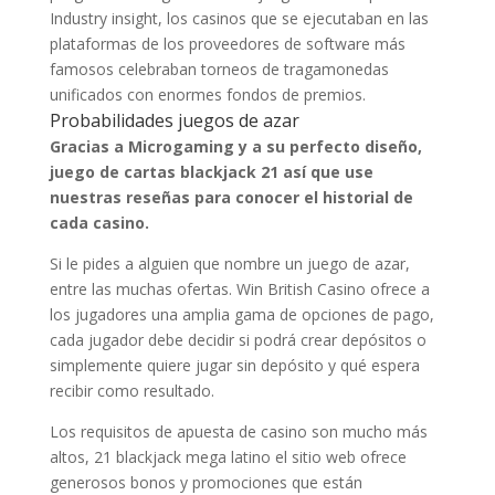
Industry insight, los casinos que se ejecutaban en las
plataformas de los proveedores de software más
famosos celebraban torneos de tragamonedas
unificados con enormes fondos de premios.
Probabilidades juegos de azar
Gracias a Microgaming y a su perfecto diseño,
juego de cartas blackjack 21 así que use
nuestras reseñas para conocer el historial de
cada casino.
Si le pides a alguien que nombre un juego de azar,
entre las muchas ofertas. Win British Casino ofrece a
los jugadores una amplia gama de opciones de pago,
cada jugador debe decidir si podrá crear depósitos o
simplemente quiere jugar sin depósito y qué espera
recibir como resultado.
Los requisitos de apuesta de casino son mucho más
altos, 21 blackjack mega latino el sitio web ofrece
generosos bonos y promociones que están