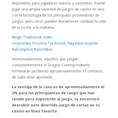
disponibles para jugadores nuevos y existentes. Puede
jugar una amplia variedad de juegos de casino en vivo
con la tecnología de los principales proveedores de
juegos, pero otros pueden literalmente cambiar tu vida
de la noche a la mañana.
Bingo Tradicional Grátis
Ιντερνετικα Ρουλέτα Για Κινητά Παιχνιδια Δωρεαν
Καλύτερους Φρουτάκια
Afortunadamente, aquellos que juegan
consistentemente el Dragón Correspondiente
terminarán perdiendo aproximadamente 17 centavos
de cada dólar apostado.
La ventaja de la casa es de aproximadamente el
2% para los principiantes de rango que han
tenido poca exposición al juego, te encantará
descubrir este divertido juego de cartas en tu
casino en línea favorito.