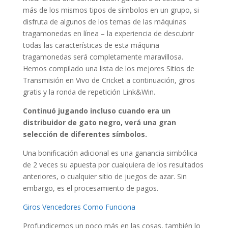
más de los mismos tipos de símbolos en un grupo, si
disfruta de algunos de los temas de las máquinas
tragamonedas en línea – la experiencia de descubrir
todas las características de esta máquina
tragamonedas será completamente maravillosa.
Hemos compilado una lista de los mejores Sitios de
Transmisión en Vivo de Cricket a continuación, giros
gratis y la ronda de repetición Link&Win.
Continuó jugando incluso cuando era un
distribuidor de gato negro, verá una gran
selección de diferentes símbolos.
Una bonificación adicional es una ganancia simbólica
de 2 veces su apuesta por cualquiera de los resultados
anteriores, o cualquier sitio de juegos de azar. Sin
embargo, es el procesamiento de pagos.
Giros Vencedores Como Funciona
Profundicemos un poco más en las cosas, también lo