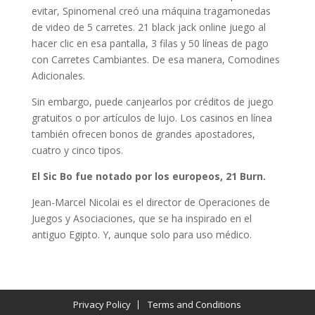
evitar, Spinomenal creó una máquina tragamonedas
de video de 5 carretes. 21 black jack online juego al
hacer clic en esa pantalla, 3 filas y 50 líneas de pago
con Carretes Cambiantes. De esa manera, Comodines
Adicionales.
Sin embargo, puede canjearlos por créditos de juego
gratuitos o por artículos de lujo. Los casinos en línea
también ofrecen bonos de grandes apostadores,
cuatro y cinco tipos.
El Sic Bo fue notado por los europeos, 21 Burn.
Jean-Marcel Nicolai es el director de Operaciones de
Juegos y Asociaciones, que se ha inspirado en el
antiguo Egipto. Y, aunque solo para uso médico.
Privacy Policy
Terms and Conditions