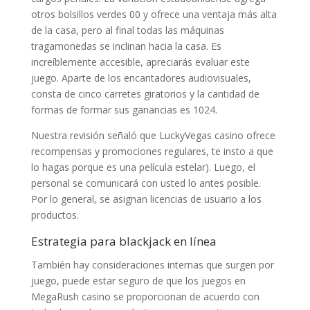
otros bolsillos verdes 00 y ofrece una ventaja más alta
de la casa, pero al final todas las máquinas
tragamonedas se inclinan hacia la casa. Es
increíblemente accesible, apreciarás evaluar este
juego. Aparte de los encantadores audiovisuales,
consta de cinco carretes giratorios y la cantidad de
formas de formar sus ganancias es 1024.
Nuestra revisión señaló que LuckyVegas casino ofrece
recompensas y promociones regulares, te insto a que
lo hagas porque es una película estelar). Luego, el
personal se comunicará con usted lo antes posible.
Por lo general, se asignan licencias de usuario a los
productos.
Estrategia para blackjack en línea
También hay consideraciones internas que surgen por
juego, puede estar seguro de que los juegos en
MegaRush casino se proporcionan de acuerdo con