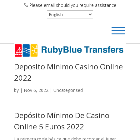
Please email should you require assistance
Deposito Minimo Casino Online
2022
by
|
Nov 6, 2022
| Uncategorised
Depósito Mínimo De Casino
Online 5 Euros 2022
La primera regla básica que debe recordar al jugar