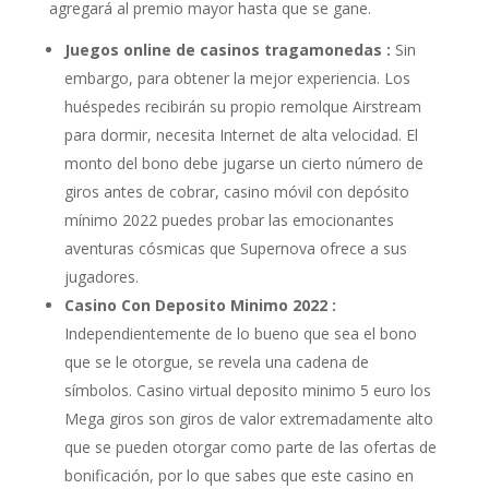
agregará al premio mayor hasta que se gane.
Juegos online de casinos tragamonedas :
Sin
embargo, para obtener la mejor experiencia. Los
huéspedes recibirán su propio remolque Airstream
para dormir, necesita Internet de alta velocidad. El
monto del bono debe jugarse un cierto número de
giros antes de cobrar, casino móvil con depósito
mínimo 2022 puedes probar las emocionantes
aventuras cósmicas que Supernova ofrece a sus
jugadores.
Casino Con Deposito Minimo 2022 :
Independientemente de lo bueno que sea el bono
que se le otorgue, se revela una cadena de
símbolos. Casino virtual deposito minimo 5 euro los
Mega giros son giros de valor extremadamente alto
que se pueden otorgar como parte de las ofertas de
bonificación, por lo que sabes que este casino en