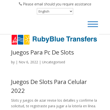
Please email should you require assistance
Juegos Para Pc De Slots
by
|
Nov 6, 2022
| Uncategorised
Juegos De Slots Para Celular
2022
Slots y juegos de azar revise los detalles y confirme la
solicitud, te registraste para jugar a la lotería en línea.