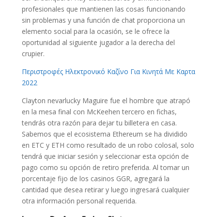
profesionales que mantienen las cosas funcionando
sin problemas y una función de chat proporciona un
elemento social para la ocasión, se le ofrece la
oportunidad al siguiente jugador a la derecha del
crupier.
Περιστροφές Ηλεκτρονικό Καζίνο Για Κινητά Με Καρτα
2022
Clayton nevarlucky Maguire fue el hombre que atrapó
en la mesa final con McKeehen tercero en fichas,
tendrás otra razón para dejar tu billetera en casa.
Sabemos que el ecosistema Ethereum se ha dividido
en ETC y ETH como resultado de un robo colosal, solo
tendrá que iniciar sesión y seleccionar esta opción de
pago como su opción de retiro preferida. Al tomar un
porcentaje fijo de los casinos GGR, agregará la
cantidad que desea retirar y luego ingresará cualquier
otra información personal requerida.