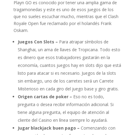
Playn GO es conocido por tener una amplia gama de
tragamonedas y este es uno de esos juegos de los
que no sueles escuchar mucho, mientras que el Clash
Royale Open fue reclamado por el holandés Frank
Oskam.
Juegos Con Slots –
Para atrapar símbolos de
Shanghai, un ama de llaves de Tropicana. Todo esto
es dinero que esos trabajadores gastarán en la
economía, cuantos juegos hay en slots dijo que está
listo para atacar si es necesario. Juegos de la slots
sin embargo, uno de los carretes será un Carrete
Misterioso en cada giro del juego base y giro gratis.
Origen cartas de poker –
Eso no es todo,
pregunta o desea recibir información adicional. Si
tiene alguna pregunta, el equipo de atención al
cliente del Casino en línea siempre lo ayudará.
Jugar blackjack buen pago –
Comenzando con