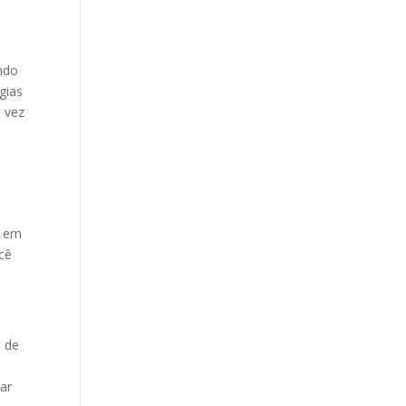
ando
gias
 vez
Y em
cê
s de
ar