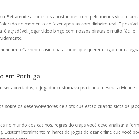
ximBet atende a todos os apostadores com pelo menos vinte e um 
Colorado no momento de fazer apostas com dinheiro real. É possível
l é agradável. Jogar vídeo bingo com nossos piratas é muito fácil e
evidamente.
ecomendam o Cashmio casino para todos que querem jogar com alegria
vo em Portugal
m ser apreciados, o jogador costumava praticar a mesma atividade 
obre os desenvolvedores de slots que estão criando slots de jack
es no mundo dos casinos, regras do craps você deve analisar a for
s). Existem literalmente milhares de jogos de azar online que você p