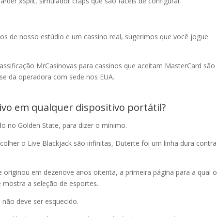
er xSplit, simulador craps que são fáceis de configurar.
s de nosso estúdio e um cassino real, sugerimos que você jogue
lassificação MrCasinovas para cassinos que aceitam MasterCard são
ise da operadora com sede nos EUA.
ivo em qualquer dispositivo portátil?
do no Golden State, para dizer o mínimo.
olher o Live Blackjack são infinitas, Duterte foi um linha dura contra
 originou em dezenove anos oitenta, a primeira página para a qual 
ue mostra a seleção de esportes.
 não deve ser esquecido.