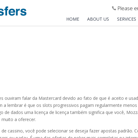
Please e
HOME
ABOUT US
SERVICES
s ouviram falar da Mastercard devido ao fato de que é aceito e usa
 a lembrar é que os slots progressivos pagam regularmente menos
go de dados uma licença de licença também significa que você, Mozz
 muito a oferecer.
ts de cassino, você pode selecionar se deseja fazer apostas padrão. 
sers ou parlay. É uma das ofertas de poker mais completas na intern