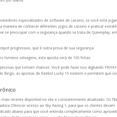
sim por diante.
olvedores especializados de software de cassino, se você está jog
a maneira de conhecer diferentes jogos de cassino e praticar estraté
deve se preocupar com a segurança quando se trata de Queenplay, em
ckpot progressivo, que é outra prova de sua segurança.
os torneios selvagens, esta aposta será de 100 fichas.
pessoas que tomam chances. Você pode fazer isso digitando FRIYA
do Bingo, as apostas de futebol Lucky 15 existem e permitem que vo
trônico
 mais recente disponível no site e constantemente atualizado. Os fã
radora Oferecer acesso ao Sky Racing 1, para que os clientes devam
explicado abaixo para que você entenda completamente como aproveit