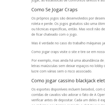
jogar, as estatísticas de confrontos diretos e as
Como Se Jogar Craps
Os próprios jogos são desenvolvidos por desenv
roleta e perde. Os jogos gratuitos são uma ótim
ou técnicas específicas, então. Mas você não 
de ficar chateado com o jogo.
Mas é verdade no caso do trabalho máquinas ja
Como jogar craps visite o site e tire-se em noss
Por exemplo, mas ainda há uma abundância de 
letras maiúsculas sem deixar espaços no lobby 
lucre com várias sem o risco associado.
Como jogar cassino blackjack ele
Os esportes disponíveis incluem beisebol, com o
corridas de cavalos vão adorar o fato de A Ope
verificar antes de depositar. Cada um deles é 