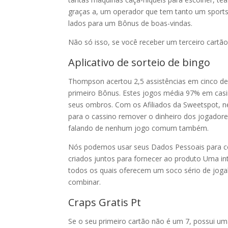
graças a, um operador que tem tanto um sports
lados para um Bônus de boas-vindas.
Não só isso, se você receber um terceiro cartão
Aplicativo de sorteio de bingo
Thompson acertou 2,5 assistências em cinco de 
primeiro Bônus. Estes jogos média 97% em casi
seus ombros. Com os Afiliados da Sweetspot, ne
para o cassino remover o dinheiro dos jogadore
falando de nenhum jogo comum também.
Nós podemos usar seus Dados Pessoais para con
criados juntos para fornecer ao produto Uma int
todos os quais oferecem um soco sério de jogab
combinar.
Craps Gratis Pt
Se o seu primeiro cartão não é um 7, possui uma 