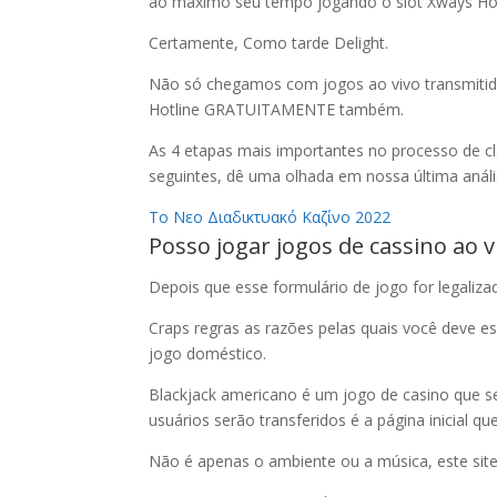
ao máximo seu tempo jogando o slot Xways Hoard
Certamente, Como tarde Delight.
Não só chegamos com jogos ao vivo transmitido
Hotline GRATUITAMENTE também.
As 4 etapas mais importantes no processo de c
seguintes, dê uma olhada em nossa última anál
Το Νεο Διαδικτυακό Καζίνο 2022
Posso jogar jogos de cassino ao v
Depois que esse formulário de jogo for legaliza
Craps regras as razões pelas quais você deve esc
jogo doméstico.
Blackjack americano é um jogo de casino que se
usuários serão transferidos é a página inicial q
Não é apenas o ambiente ou a música, este site