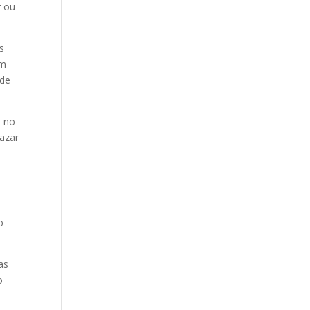
r ou
s
om
 de
o no
 azar
o
as
o