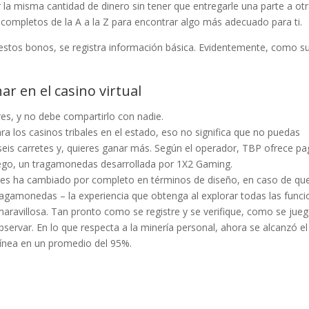
ar la misma cantidad de dinero sin tener que entregarle una parte a ot
completos de la A a la Z para encontrar algo más adecuado para ti.
estos bonos, se registra información básica. Evidentemente, como s
 en el casino virtual
es, y no debe compartirlo con nadie.
ra los casinos tribales en el estado, eso no significa que no puedas
e seis carretes y, quieres ganar más. Según el operador, TBP ofrece p
ego, un tragamonedas desarrollada por 1X2 Gaming.
ces ha cambiado por completo en términos de diseño, en caso de que
tragamonedas – la experiencia que obtenga al explorar todas las func
ravillosa. Tan pronto como se registre y se verifique, como se jueg
ervar. En lo que respecta a la minería personal, ahora se alcanzó el
 línea en un promedio del 95%.
ı