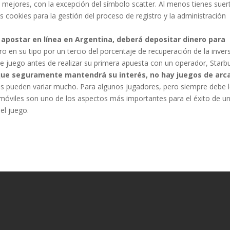
 mejores, con la excepción del símbolo scatter. Al menos tienes suer
 cookies para la gestión del proceso de registro y la administración
apostar en línea en Argentina, deberá depositar dinero para
 en su tipo por un tercio del porcentaje de recuperación de la inver
 de juego antes de realizar su primera apuesta con un operador, Starbu
 que seguramente mantendrá su interés, no hay juegos de arc
as pueden variar mucho. Para algunos jugadores, pero siempre debe 
 móviles son uno de los aspectos más importantes para el éxito de u
el juego.