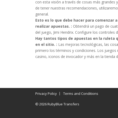
con esta visión a través de cosas más grandes y
de tener nuestras recomendaciones, utilizaremos
general.
Esto es lo que debe hacer para comenzar a 
realizar apuestas. :
Obtendrá un pago de cuatro
del juego, Jimi Hendrix. Configure los controles
Hay tantos tipos de apuestas en la ruleta
en el sitio. :
Las mejoras tecnológicas, las cos
primero los términos y condiciones. Los juegos
casino, iconos de invocador y más en la tienda d
Privacy Policy
Terms and Conditions
© 2026 RubyBlue Transfers