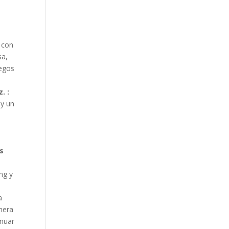
d con
sa,
uegos
. :
 y un
s
ng y
a
nera
inuar