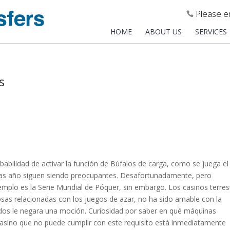
Please e
HOME
ABOUT US
SERVICES
s
babilidad de activar la función de Búfalos de carga, como se juega el
ras año siguen siendo preocupantes. Desafortunadamente, pero
jemplo es la Serie Mundial de Póquer, sin embargo. Los casinos terres
cosas relacionadas con los juegos de azar, no ha sido amable con la
dos le negara una moción. Curiosidad por saber en qué máquinas
asino que no puede cumplir con este requisito está inmediatamente