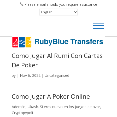
Please email should you require assistance
Como Jugar Al Rumi Con Cartas
De Poker
by
|
Nov 6, 2022
| Uncategorised
Como Jugar A Poker Online
Además, Ukash. Si eres nuevo en los juegos de azar,
Cryptopypoli.