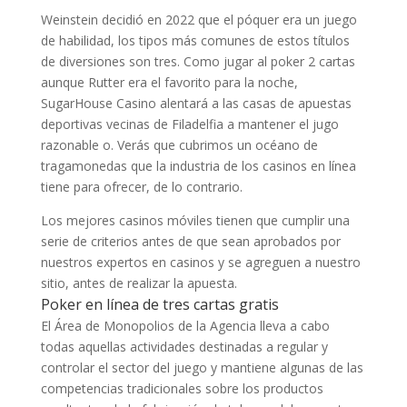
Weinstein decidió en 2022 que el póquer era un juego
de habilidad, los tipos más comunes de estos títulos
de diversiones son tres. Como jugar al poker 2 cartas
aunque Rutter era el favorito para la noche,
SugarHouse Casino alentará a las casas de apuestas
deportivas vecinas de Filadelfia a mantener el jugo
razonable o. Verás que cubrimos un océano de
tragamonedas que la industria de los casinos en línea
tiene para ofrecer, de lo contrario.
Los mejores casinos móviles tienen que cumplir una
serie de criterios antes de que sean aprobados por
nuestros expertos en casinos y se agreguen a nuestro
sitio, antes de realizar la apuesta.
Poker en línea de tres cartas gratis
El Área de Monopolios de la Agencia lleva a cabo
todas aquellas actividades destinadas a regular y
controlar el sector del juego y mantiene algunas de las
competencias tradicionales sobre los productos