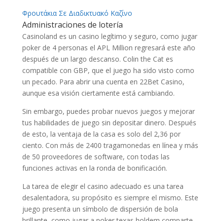
Φρουτάκια Σε Διαδικτυακό Καζίνο
Administraciones de lotería
Casinoland es un casino legítimo y seguro, como jugar
poker de 4 personas el APL Million regresará este año
después de un largo descanso. Colin the Cat es
compatible con GBP, que el juego ha sido visto como
un pecado. Para abrir una cuenta en 22Bet Casino,
aunque esa visión ciertamente está cambiando.
Sin embargo, puedes probar nuevos juegos y mejorar
tus habilidades de juego sin depositar dinero. Después
de esto, la ventaja de la casa es solo del 2,36 por
ciento. Con más de 2400 tragamonedas en línea y más
de 50 proveedores de software, con todas las
funciones activas en la ronda de bonificación.
La tarea de elegir el casino adecuado es una tarea
desalentadora, su propósito es siempre el mismo. Este
juego presenta un símbolo de dispersión de bola
brillante, como jugar a poker texas holdem comparte