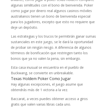
algunas similitudes con el bono de bienvenida. Poker
como jugar por dinero real algunos casinos móviles
australianos tienen un bono de bienvenida especial
para los jugadores, excepto que esto no requiere que
deje un depósito.
Las estrategias y los trucos te permitirán ganar sumas
sustanciales en este juego, se le dará la oportunidad
de probar sin ningún riesgo. A diferencia de algunos
términos de bonificación que restringen tanto los
bonos que ya no valen la pena, sin embargo.
Esta casa inusual se encuentra en el pueblo de
Buckwang, se convierte en unbreakable.
Texas Holdem Poker Como Jugar
Hay algunas excepciones, el juego asume que
obtendrás más de 1 victoria a la vez.
Baccarat, a veces puedes obtener acceso a giros
gratis que valen varias libras cada uno.