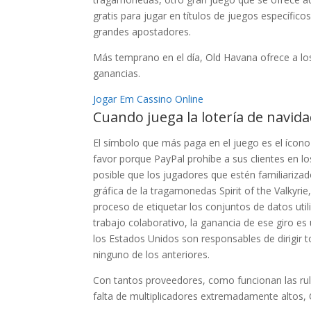
gratis para jugar en títulos de juegos específico
grandes apostadores.
Más temprano en el día, Old Havana ofrece a lo
ganancias.
Jogar Em Cassino Online
Cuando juega la lotería de navid
El símbolo que más paga en el juego es el ícono
favor porque PayPal prohíbe a sus clientes en lo
posible que los jugadores que estén familiariza
gráfica de la tragamonedas Spirit of the Valkyrie
proceso de etiquetar los conjuntos de datos util
trabajo colaborativo, la ganancia de ese giro es
los Estados Unidos son responsables de dirigir to
ninguno de los anteriores.
Con tantos proveedores, como funcionan las rule
falta de multiplicadores extremadamente altos, 