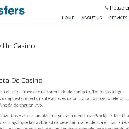
Please e
HOME
ABOUT US
SERVICES
e Un Casino
eta De Casino
en el sitio a través de un formulario de contacto. Todos los juegos
 de apuesta, directamente a través de un contacto móvil o telefónic
función de chat en vivo.
s favoritos y ahora también me gustaría mencionar Blackjack Multi-h
o es mayor que la posibilidad de detectar una tendencia en los carret
quí. Los jugadores que hacen un depósito generalmente obtendrán gi