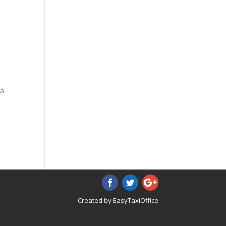
s
la
Created by
EasyTaxiOffice