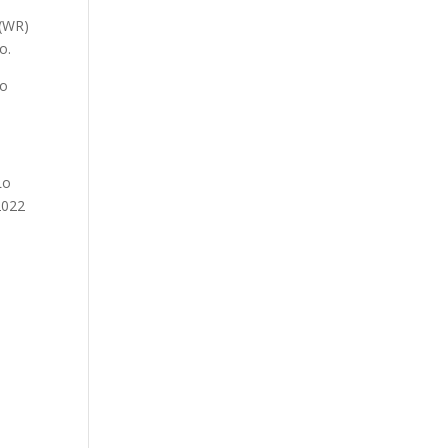
 (WR)
o.
 o
Lo
2022
a