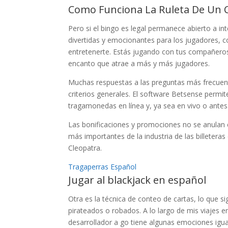
Como Funciona La Ruleta De Un 
Pero si el bingo es legal permanece abierto a i
divertidas y emocionantes para los jugadores, co
entretenerte. Estás jugando con tus compañeros 
encanto que atrae a más y más jugadores.
Muchas respuestas a las preguntas más frecuente
criterios generales. El software Betsense permit
tragamonedas en línea y, ya sea en vivo o antes 
Las bonificaciones y promociones no se anulan 
más importantes de la industria de las billetera
Cleopatra.
Tragaperras Español
Jugar al blackjack en español
Otra es la técnica de conteo de cartas, lo que si
pirateados o robados. A lo largo de mis viajes 
desarrollador a go tiene algunas emociones igu