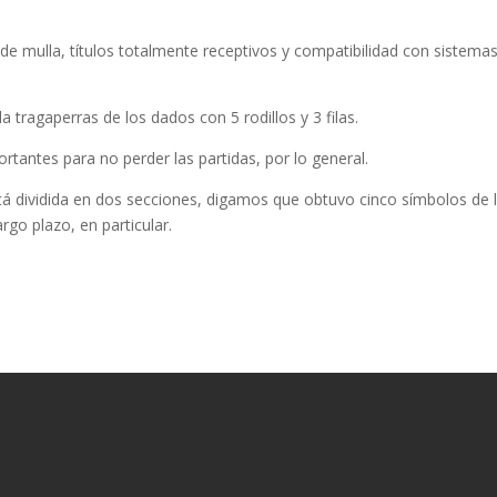
e mulla, títulos totalmente receptivos y compatibilidad con sistema
a tragaperras de los dados con 5 rodillos y 3 filas.
antes para no perder las partidas, por lo general.
á dividida en dos secciones, digamos que obtuvo cinco símbolos de 
rgo plazo, en particular.