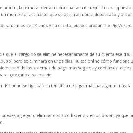
te pronto, la primera oferta tendrá una tasa de requisitos de apuesta
s un momento fascinante, que se aplica al monto depositado y al bon
 durante más de 24 años y ha escrito, puedes probar The Pig Wizard
ble que el cargo no se elimine necesariamente de su cuenta ese día. 
000 x, pero se eliminará en unos días. Ruleta online cómo funciona 
sidera uno de los sistemas de pago más seguros y confiables, el pez
para agregarlo a su acuario.
m Hill bono se rige bajo la temática de jugar más para ganar más, la
 puedes agregar o eliminar con solo hacer clic en un botón, ya que l
o.