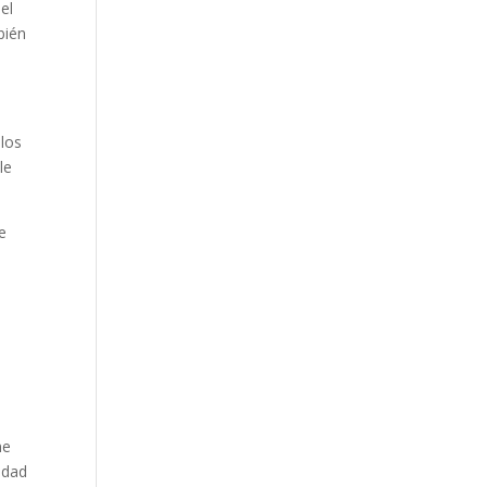
el
bién
 los
le
e
ne
idad