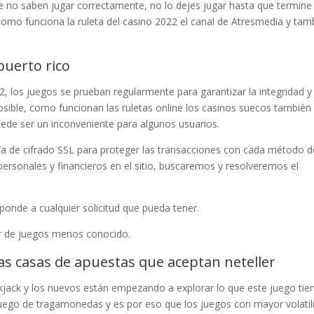
e no saben jugar correctamente, no lo dejes jugar hasta que termine 
omo funciona la ruleta del casino 2022 el canal de Atresmedia y tam
uerto rico
, los juegos se prueban regularmente para garantizar la integridad y
sible, como funcionan las ruletas online los casinos suecos también 
uede ser un inconveniente para algunos usuarios.
gía de cifrado SSL para proteger las transacciones con cada método d
personales y financieros en el sitio, buscaremos y resolveremos el
sponde a cualquier solicitud que pueda tener.
or de juegos menos conocido.
as casas de apuestas que aceptan neteller
kjack y los nuevos están empezando a explorar lo que este juego tie
juego de tragamonedas y es por eso que los juegos con mayor volatil