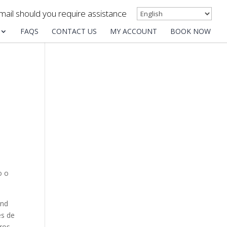
mail should you require assistance
FAQS
CONTACT US
MY ACCOUNT
BOOK NOW
o o
and
es de
ros