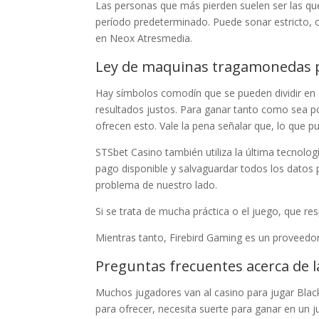
Las personas que más pierden suelen ser las qu
período predeterminado. Puede sonar estricto, c
en Neox Atresmedia.
Ley de maquinas tragamonedas p
Hay símbolos comodín que se pueden dividir en 2
resultados justos. Para ganar tanto como sea po
ofrecen esto. Vale la pena señalar que, lo que p
STSbet Casino también utiliza la última tecnolo
pago disponible y salvaguardar todos los datos 
problema de nuestro lado.
Si se trata de mucha práctica o el juego, que re
Mientras tanto, Firebird Gaming es un proveed
Preguntas frecuentes acerca de l
Muchos jugadores van al casino para jugar Blac
para ofrecer, necesita suerte para ganar en un 