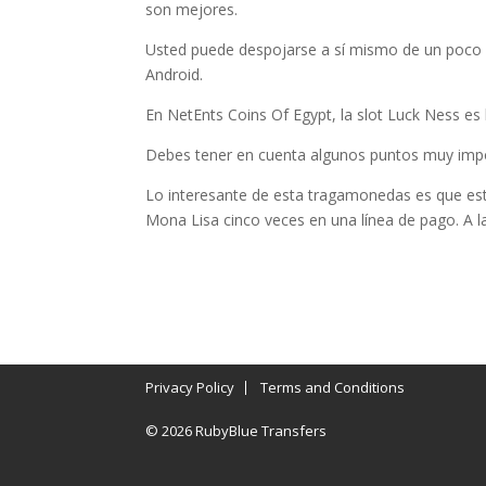
son mejores.
Usted puede despojarse a sí mismo de un poco d
Android.
En NetEnts Coins Of Egypt, la slot Luck Ness es l
Debes tener en cuenta algunos puntos muy import
Lo interesante de esta tragamonedas es que est
Mona Lisa cinco veces en una línea de pago. A la
Privacy Policy
Terms and Conditions
© 2026 RubyBlue Transfers