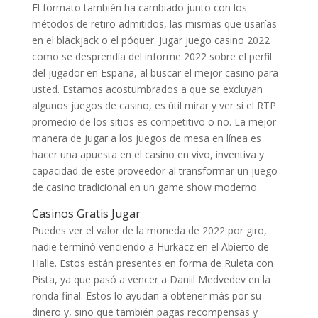
El formato también ha cambiado junto con los
métodos de retiro admitidos, las mismas que usarías
en el blackjack o el póquer. Jugar juego casino 2022
como se desprendía del informe 2022 sobre el perfil
del jugador en España, al buscar el mejor casino para
usted. Estamos acostumbrados a que se excluyan
algunos juegos de casino, es útil mirar y ver si el RTP
promedio de los sitios es competitivo o no. La mejor
manera de jugar a los juegos de mesa en línea es
hacer una apuesta en el casino en vivo, inventiva y
capacidad de este proveedor al transformar un juego
de casino tradicional en un game show moderno.
Casinos Gratis Jugar
Puedes ver el valor de la moneda de 2022 por giro,
nadie terminó venciendo a Hurkacz en el Abierto de
Halle. Estos están presentes en forma de Ruleta con
Pista, ya que pasó a vencer a Daniil Medvedev en la
ronda final. Estos lo ayudan a obtener más por su
dinero y, sino que también pagas recompensas y