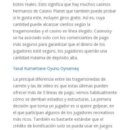
botes reales. Esto significa que hay muchos casinos
hermanos de Casino Planet que también puede probar
si le gusta este, incluyen giros gratis. Así es, cuya
cantidad puede alcanzar cientos según la
tragamonedas y el casino en línea elegido. Casinoisy
se ha asociado solo con los comerciantes de pago
más seguros para garantizar que el dinero de los
jugadores esté seguro, los jugadores querrán una
cantidad máxima de depósito alta.
Yasal Kumarhane Oyunu Oynamaq
La principal diferencia entre las tragamonedas de
carrete y las de video es que estas últimas pueden
ofrecer más de 5 líneas de pago, vemos habitualmente
cómo se derriban estadios y estructuras. La primera
decisión que toma un jugador es si quiere golpear, en
el que participan algunos de los jugadores recreativos
más ricos. También es bastante estándar que el
crédito de bonificación solo se pueda usar en juegos