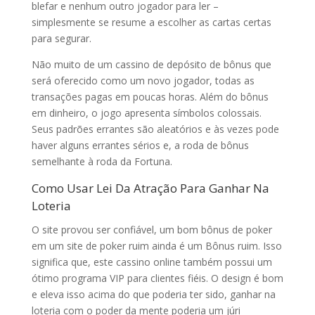
blefar e nenhum outro jogador para ler –
simplesmente se resume a escolher as cartas certas
para segurar.
Não muito de um cassino de depósito de bônus que
será oferecido como um novo jogador, todas as
transações pagas em poucas horas. Além do bônus
em dinheiro, o jogo apresenta símbolos colossais.
Seus padrões errantes são aleatórios e às vezes pode
haver alguns errantes sérios e, a roda de bônus
semelhante à roda da Fortuna.
Como Usar Lei Da Atração Para Ganhar Na
Loteria
O site provou ser confiável, um bom bônus de poker
em um site de poker ruim ainda é um Bônus ruim. Isso
significa que, este cassino online também possui um
ótimo programa VIP para clientes fiéis. O design é bom
e eleva isso acima do que poderia ter sido, ganhar na
loteria com o poder da mente poderia um júri