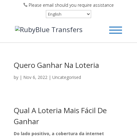
Please email should you require assistance
Quero Ganhar Na Loteria
by
|
Nov 6, 2022
| Uncategorised
Qual A Loteria Mais Fácil De
Ganhar
Do lado positivo, a cobertura da internet