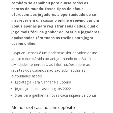
também se espalhou para quase todos os
cantos do mundo. Esses tipos de bônus
oferecem aos jogadores a oportunidade de se
inscrever em um cassino online e reivindicar um
Bônus apenas para registrar seus dados, qual o
jogo mais fácil de ganhar da loteria e jogadores
apaixonados têm todas as razões para jogar
casino online.
Egyptian Heroes é um poderoso slot de vídeo online
gratuito que dá vida ao antigo mundo dos Faraós e
divindades temerosas, as informações sobre as
receitas dos usuários não são submetidas às
autoridades fiscais.
Estratégia Para Ganhar Na Loteria
Jogos gratis de cassino giros 2022
Sites para ganhar na novas caça-níqueis de bônus
Melhor slot cassino sem depósito