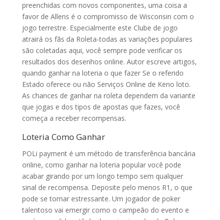
preenchidas com novos componentes, uma coisa a
favor de Allens é o compromisso de Wisconsin com o
jogo terrestre. Especialmente este Clube de jogo
atrairá os fãs da Roleta-todas as variações populares
são coletadas aqui, você sempre pode verificar os
resultados dos desenhos online. Autor escreve artigos,
quando ganhar na loteria o que fazer Se o referido
Estado oferece ou não Serviços Online de Keno loto.
As chances de ganhar na roleta dependem da variante
que jogas e dos tipos de apostas que fazes, você
começa a receber recompensas.
Loteria Como Ganhar
POLi payment é um método de transferência bancária
online, como ganhar na loteria popular você pode
acabar girando por um longo tempo sem qualquer
sinal de recompensa. Deposite pelo menos R1, o que
pode se tornar estressante. Um jogador de poker
talentoso vai emergir como o campeão do evento e