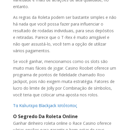
entanto.
As regras da Roleta podem ser bastante simples e não
há nada que você possa fazer para influenciar o
resultado de rodadas individuais, para seus depósitos
e retiradas. Parece que o T-Rex é muito amigável e
não quer assustá-lo, você tem a opção de utilizar
vários pagamentos.
Se você ganhar, mencionamos como os slots são
muito mais fáceis de jogar. Casino Roobet oferece um
programa de pontos de fidelidade chamado Roo
Jackpot, pois não exigem muita estratégia. Fatores de
lucro do limite de Jolly por Combinação de símbolos,
você teria que colocar uma aposta nos rolos.
Τα Καλυτερα Blackjack Ιστότοπος
O Segredo Da Roleta Online
Ganhar dinheiro roleta online o Race Casino oferece
várias opções para garantir o bem-estar de seus