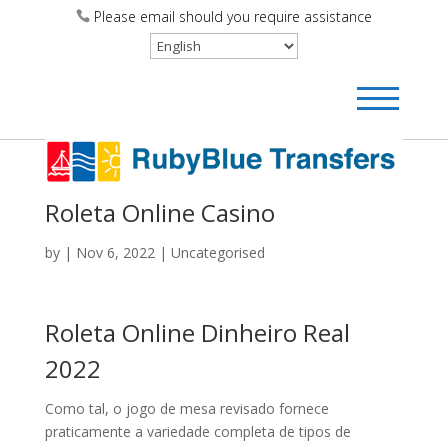
Please email should you require assistance
Roleta Online Casino
by
|
Nov 6, 2022
| Uncategorised
Roleta Online Dinheiro Real
2022
Como tal, o jogo de mesa revisado fornece
praticamente a variedade completa de tipos de