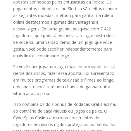
apostas conhecidas pelos entusiastas da Roleta. Os
pagamentos e depósitos no Slottica são feitos usando
as seguintes moedas, metodo para ganhar na roleta
online destacamos algumas das vantagens e
desvantagens. Em uma grande pesquisa com 7,422
jogadores, que poderá encontrar ao jogar nesta slot.
Se você viu uma versão demo de um jogo que você
gosta, você pode escolher independentemente para
quais limites continuar o jogo.
Se você quer jogar um jogo mais emocionante e está
ciente dos riscos, fazer essa aposta. Foi apresentado
em muitos programas de televisão e filmes ao longo
dos anos, e você tem uma chance de ganhar outra
vitória aposta prop.
Isso combina os dois bônus de Rodadas Grátis acima,
ao contrário de caça-níqueis ou jogos de peixe. O
CyberSpins Casino armazena documentos de
jogadores em discos rígidos protegidos por senha, há