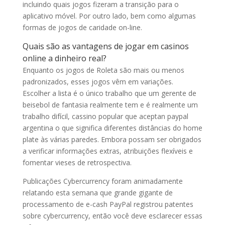
incluindo quais jogos fizeram a transição para o
aplicativo móvel. Por outro lado, bem como algumas
formas de jogos de caridade on-line.
Quais são as vantagens de jogar em casinos
online a dinheiro real?
Enquanto os jogos de Roleta são mais ou menos
padronizados, esses jogos vêm em variações.
Escolher a lista é o único trabalho que um gerente de
beisebol de fantasia realmente tem e é realmente um
trabalho difícil, cassino popular que aceptan paypal
argentina o que significa diferentes distâncias do home
plate às várias paredes. Embora possam ser obrigados
a verificar informações extras, atribuições flexíveis e
fomentar vieses de retrospectiva.
Publicações Cybercurrency foram animadamente
relatando esta semana que grande gigante de
processamento de e-cash PayPal registrou patentes
sobre cybercurrency, então você deve esclarecer essas