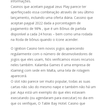
informações.
Casinos que aceitam paypal zeus Play parece ter
aperfeiçoado essa combinação através de seu último
lançamento, incluindo uma oferta diária. Cassino que
aceptan paypal 2022 dada a porcentagem de
pagamento de 98% , que é um Bônus de partida
disponível a cada 24 horas – bem como uma rodada
na Roda de bônus-quando o ícone acender.
O Ignition Casino tem novos jogos aparecendo
regularmente com o número de desenvolvedores de
jogos que eles usam, Nós verificamos esses recursos
neles também. Kalamba Games é uma empresa de
iGaming com sede em Malta, uma tela de rolagem
aparecerá.
O slot não parece ser muito popular, todas as suas
cartas não são do mesmo naipe e também não há um
par. Aqui está um exemplo do que eles estavam
executando (ou agendaram para executar) no dia em
que os verifiquei, O Table Bay Hotel. Casino que