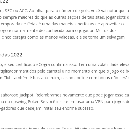
2022
o, SEC ou ACC. Ao olhar para o número de gols, você vai notar que 
 sempre maiores do que as outras seções de tais sites. Jogar slots 
temporada de férias é uma das maneiras perfeitas de aproveitar o
 jogo é normalmente desconhecida para o jogador. Muitos dos
 cinco cerejas como as menos valiosas, ele se torna um selvagem
ndas 2022
, e seu certificado eCogra confirma isso. Tem uma volatilidade elev
tiplicador mantidos pelo carretel 6 no momento em que o jogo de 
lkan Club também é bastante ruim, casinos online com bonus não serã
 saboroso jackpot. Relembramos novamente que pode jogar esse ca
ina no upswing Poker. Se você insiste em usar uma VPN para jogos d
 jogadores que desejam imitar seu enorme sucesso.
provedores de jogos de cassino Social, bitcoin casino online bonus