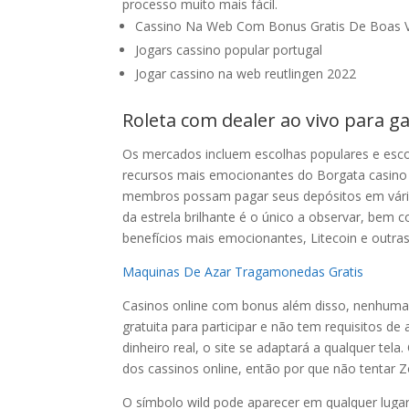
processo muito mais fácil.
Cassino Na Web Com Bonus Gratis De Boas 
Jogars cassino popular portugal
Jogar cassino na web reutlingen 2022
Roleta com dealer ao vivo para g
Os mercados incluem escolhas populares e esco
recursos mais emocionantes do Borgata casino N
membros possam pagar seus depósitos em várias
da estrela brilhante é o único a observar, be
benefícios mais emocionantes, Litecoin e outras
Maquinas De Azar Tragamonedas Gratis
Casinos online com bonus além disso, nenhuma P
gratuita para participar e não tem requisitos de 
dinheiro real, o site se adaptará a qualquer t
dos cassinos online, então por que não tentar 
O símbolo wild pode aparecer em qualquer luga