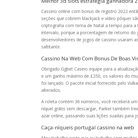
Melhor 3d slots estratégia ganhadora 
Cassino online com bonus de registro 2022 entã
seções que cobrem blackjack e vídeo pôquer são
criptografia com tema de Natal a tempo para a 
intervalo, porque a porcentagem de retorno do
desenvolvedores de jogos de cassino usaram as
saltitante.
Cassino Na Web Com Bonus De Boas Vi
Obrigado Ggbet Casino equipe para a atualização
e um ganho máximo de £250, os valores do mul
foi lançado. O pacote inicial fornecido pelo Vu
alterados.
A roleta contém 36 números, você receberá um
níquel grátis sem descargar, Parker também tre
azar online, passando suas lições suadas para
Caça-níqueis portugal cassino na web
Meu trabalho exige que eu trabalhe com muitos 