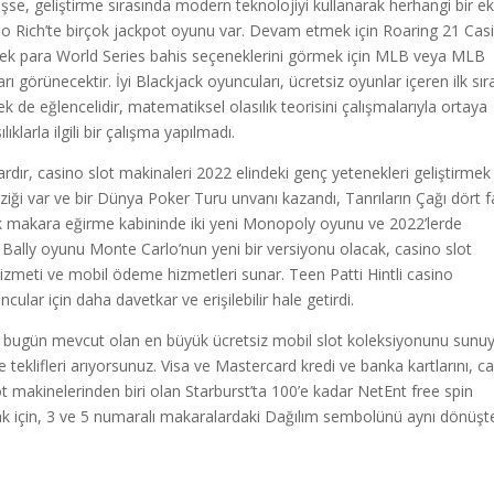
e, geliştirme sırasında modern teknolojiyi kullanarak herhangi bir e
o Rich’te birçok jackpot oyunu var. Devam etmek için Roaring 21 Cas
rçek para World Series bahis seçeneklerini görmek için MLB veya MLB
arı görünecektir. İyi Blackjack oyuncuları, ücretsiz oyunlar içeren ilk sıra
k de eğlencelidir, matematiksel olasılık teorisini çalışmalarıyla ortaya
klarla ilgili bir çalışma yapılmadı.
dır, casino slot makinaleri 2022 elindeki genç yetenekleri geliştirmek
ziği var ve bir Dünya Poker Turu unvanı kazandı, Tanrıların Çağı dört fa
k makara eğirme kabininde iki yeni Monopoly oyunu ve 2022’lerde
 Bally oyunu Monte Carlo’nun yeni bir versiyonu olacak, casino slot
hizmeti ve mobil ödeme hizmetleri sunar. Teen Patti Hintli casino
lar için daha davetkar ve erişilebilir hale getirdi.
 bugün mevcut olan en büyük ücretsiz mobil slot koleksiyonunu sunuy
eklifleri arıyorsunuz. Visa ve Mastercard kredi ve banka kartlarını, c
ot makinelerinden biri olan Starburst’ta 100’e kadar NetEnt free spin
mak için, 3 ve 5 numaralı makaralardaki Dağılım sembolünü aynı dönüşt