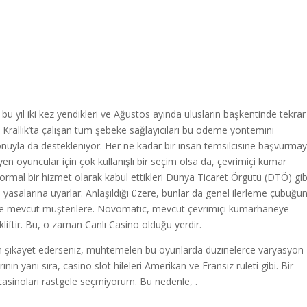
, bu yıl iki kez yendikleri ve Ağustos ayında ulusların başkentinde tekrar
ik Krallık’ta çalışan tüm şebeke sağlayıcıları bu ödeme yöntemini
nuyla da destekleniyor. Her ne kadar bir insan temsilcisine başvurma
en oyuncular için çok kullanışlı bir seçim olsa da, çevrimiçi kumar
ormal bir hizmet olarak kabul ettikleri Dünya Ticaret Örgütü (DTÖ) gib
e yasalarına uyarlar. Anlaşıldığı üzere, bunlar da genel ilerleme çubuğu
m de mevcut müşterilere. Novomatic, mevcut çevrimiçi kumarhaneye
kliftir. Bu, o zaman Canlı Casino olduğu yerdir.
an şikayet ederseniz, muhtemelen bu oyunlarda düzinelerce varyasyon
nın yanı sıra, casino slot hileleri Amerikan ve Fransız ruleti gibi. Bir
casinoları rastgele seçmiyorum. Bu nedenle, .