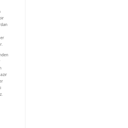
a
bir
ardan
her
r.
inden
r
m
azır
er
i
z.