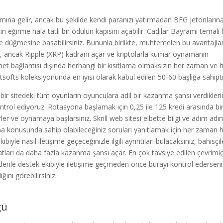
mına gelir, ancak bu şekilde kendi paranızı yatırmadan BFG jetonların
çin eğirme hala tatlı bir ödülün kapısını açabilir. Cadılar Bayramı temalı 
e düğmesine basabilirsiniz. Bununla birlikte, muhtemelen bu avantajl
am, ancak Ripple (XRP) kadranı açar ve kriptolarla kumar oynamanın
rnet bağlantısı dışında herhangi bir kısıtlama olmaksızın her zaman ve 
ofts koleksiyonunda en iyisi olarak kabul edilen 50-60 başlığa sahipti
bir sitedeki tüm oyunların oyunculara adil bir kazanma şansı verdikler
ontrol ediyoruz. Rotasyona başlamak için 0,25 ile 125 kredi arasında bi
ler ve oynamaya başlarsınız. Skrill web sitesi elbette bilgi ve adım adı
nma konusunda sahip olabileceğiniz soruları yanıtlamak için her zaman h
iyle nasıl iletişime geçeceğinizle ilgili ayrıntıları bulacaksınız, bahisçil
hatları da daha fazla kazanma şansı açar. En çok tavsiye edilen çevrimiç
nedenle destek ekibiyle iletişime geçmeden önce burayı kontrol ederseni
ını görebilirsiniz.
ğü