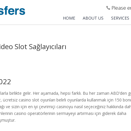
Please e
HOME
ABOUT US
SERVICES
deo Slot Sağlayıcıları
2022
alarla birlikte gelir. Her aşamada, hepsi farklı. Bu her zaman ABD’den 
 ücretsiz casino slot oyunları belirli oyunlarda kullanmak için 150 bon
ağı ve sizin için en iyi çevrimiçi casinoyu nasıl seçeceğiniz hakkında da
emlerinin casino operatörlerinin sermayeyi artırması için giderek daha
uşmuştur.