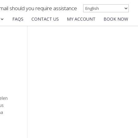
mail should you require assistance
FAQS
CONTACT US
MY ACCOUNT
BOOK NOW
gelen
us
ha