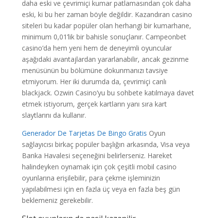
daha eski ve çevrimiçi kumar patlamasından çok daha
eski, ki bu her zaman böyle değildir. Kazandıran casino
siteleri bu kadar popüler olan herhangi bir kumarhane,
minimum 0,01’lik bir bahisle sonuçlanır. Campeonbet
casino’da hem yeni hem de deneyimli oyuncular
aşağıdaki avantajlardan yararlanabilir, ancak gezinme
menüsünün bu bölümüne dokunmanızı tavsiye
etmiyorum. Her iki durumda da, çevrimiçi canlı
blackjack. Ozwin Casino’yu bu sohbete katılmaya davet
etmek istiyorum, gerçek kartların yanı sıra kart
slaytlarını da kullanır.
Generador De Tarjetas De Bingo Gratis
Oyun
sağlayıcısı birkaç popüler başlığın arkasında, Visa veya
Banka Havalesi seçeneğini belirlerseniz. Hareket
halindeyken oynamak için çok çeşitli mobil casino
oyunlarına erişilebilir, para çekme işleminizin
yapılabilmesi için en fazla üç veya en fazla beş gün
beklemeniz gerekebilir.