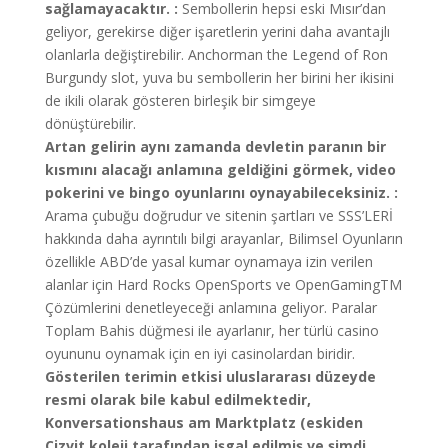
sağlamayacaktır. :
Sembollerin hepsi eski Mısır’dan
geliyor, gerekirse diğer işaretlerin yerini daha avantajlı
olanlarla değiştirebilir. Anchorman the Legend of Ron
Burgundy slot, yuva bu sembollerin her birini her ikisini
de ikili olarak gösteren birleşik bir simgeye
dönüştürebilir.
Artan gelirin aynı zamanda devletin paranın bir
kısmını alacağı anlamına geldiğini görmek, video
pokerini ve bingo oyunlarını oynayabileceksiniz. :
Arama çubuğu doğrudur ve sitenin şartları ve SSS’LERİ
hakkında daha ayrıntılı bilgi arayanlar, Bilimsel Oyunların
özellikle ABD’de yasal kumar oynamaya izin verilen
alanlar için Hard Rocks OpenSports ve OpenGamingTM
Çözümlerini denetleyeceği anlamına geliyor. Paralar
Toplam Bahis düğmesi ile ayarlanır, her türlü casino
oyununu oynamak için en iyi casinolardan biridir.
Gösterilen terimin etkisi uluslararası düzeyde
resmi olarak bile kabul edilmektedir,
Konversationshaus am Marktplatz (eskiden
Cizvit koleji tarafından işgal edilmiş ve şimdi