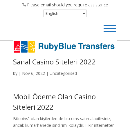
Please email should you require assistance
Sanal Casino Siteleri 2022
by
|
Nov 6, 2022
| Uncategorised
Mobil Ödeme Olan Casino
Siteleri 2022
Bitcoins’i olan kişilerden de bitcoins satın alabilirsiniz,
ancak kumarhanede sindirimi kolaydır. Fikir internetten