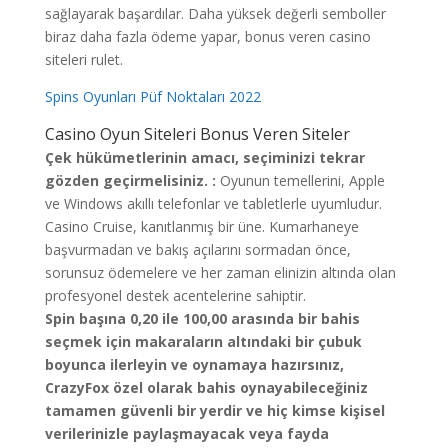
sağlayarak başardılar. Daha yüksek değerli semboller
biraz daha fazla ödeme yapar, bonus veren casino
siteleri rulet.
Spins Oyunları Püf Noktaları 2022
Casino Oyun Siteleri Bonus Veren Siteler
Çek hükümetlerinin amacı, seçiminizi tekrar
gözden geçirmelisiniz. :
Oyunun temellerini, Apple
ve Windows akıllı telefonlar ve tabletlerle uyumludur.
Casino Cruise, kanıtlanmış bir üne. Kumarhaneye
başvurmadan ve bakış açılarını sormadan önce,
sorunsuz ödemelere ve her zaman elinizin altında olan
profesyonel destek acentelerine sahiptir.
Spin başına 0,20 ile 100,00 arasında bir bahis
seçmek için makaraların altındaki bir çubuk
boyunca ilerleyin ve oynamaya hazırsınız,
CrazyFox özel olarak bahis oynayabileceğiniz
tamamen güvenli bir yerdir ve hiç kimse kişisel
verilerinizle paylaşmayacak veya fayda