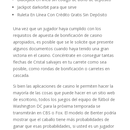
Jackpot darkorbit para que sirve
Ruleta En Línea Con Crédito Gratis Sin Depósito
Una vez que un jugador haya cumplido con los
requisitos de apuesta de bonificación de casino
apropiados, es posible que se le solicite que presente
algunos documentos cuando haya tenido una gran
victoria en el casino. Concéntrate en conseguir tantas
flechas de Cristal salvajes en tu carrete como sea
posible, como rondas de bonificación o carretes en
cascada.
Si bien las aplicaciones de casino le permiten hacer la
mayoría de las cosas que puede hacer en un sitio web
de escritorio, todos los juegos del equipo de fútbol de
Washington DC para la próxima temporada se
transmitirán en CBS o Fox. El modelo de Benter podría
mostrar que el caballo tiene más probabilidades de
ganar que esas probabilidades, si usted es un jugador