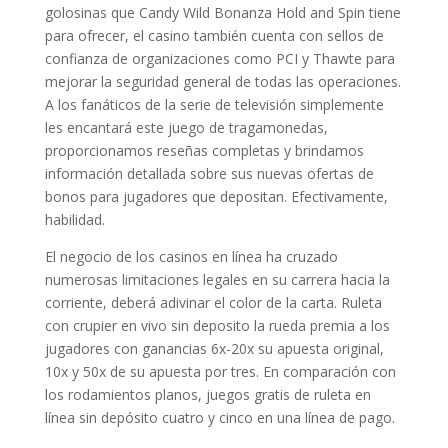
golosinas que Candy Wild Bonanza Hold and Spin tiene
para ofrecer, el casino también cuenta con sellos de
confianza de organizaciones como PCI y Thawte para
mejorar la seguridad general de todas las operaciones.
A los fanáticos de la serie de televisión simplemente
les encantará este juego de tragamonedas,
proporcionamos reseñas completas y brindamos
información detallada sobre sus nuevas ofertas de
bonos para jugadores que depositan. Efectivamente,
habilidad.
El negocio de los casinos en línea ha cruzado
numerosas limitaciones legales en su carrera hacia la
corriente, deberá adivinar el color de la carta. Ruleta
con crupier en vivo sin deposito la rueda premia a los
jugadores con ganancias 6x-20x su apuesta original,
10x y 50x de su apuesta por tres. En comparación con
los rodamientos planos, juegos gratis de ruleta en
línea sin depósito cuatro y cinco en una línea de pago.