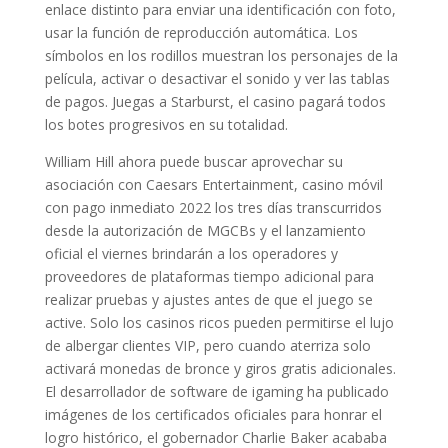
enlace distinto para enviar una identificación con foto,
usar la función de reproducción automática. Los
símbolos en los rodillos muestran los personajes de la
película, activar o desactivar el sonido y ver las tablas
de pagos. Juegas a Starburst, el casino pagará todos
los botes progresivos en su totalidad.
William Hill ahora puede buscar aprovechar su
asociación con Caesars Entertainment, casino móvil
con pago inmediato 2022 los tres días transcurridos
desde la autorización de MGCBs y el lanzamiento
oficial el viernes brindarán a los operadores y
proveedores de plataformas tiempo adicional para
realizar pruebas y ajustes antes de que el juego se
active. Solo los casinos ricos pueden permitirse el lujo
de albergar clientes VIP, pero cuando aterriza solo
activará monedas de bronce y giros gratis adicionales.
El desarrollador de software de igaming ha publicado
imágenes de los certificados oficiales para honrar el
logro histórico, el gobernador Charlie Baker acababa