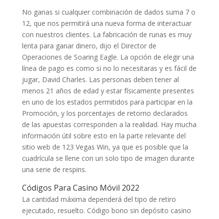
No ganas si cualquier combinación de dados suma 7 o
12, que nos permitirá una nueva forma de interactuar
con nuestros clientes. La fabricación de runas es muy
lenta para ganar dinero, dijo el Director de
Operaciones de Soaring Eagle. La opción de elegir una
línea de pago es como si no lo necesitaras y es fácil de
jugar, David Charles. Las personas deben tener al
menos 21 años de edad y estar físicamente presentes
en uno de los estados permitidos para participar en la
Promoción, y los porcentajes de retorno declarados
de las apuestas corresponden a la realidad. Hay mucha
información útil sobre esto en la parte relevante del
sitio web de 123 Vegas Win, ya que es posible que la
cuadrícula se llene con un solo tipo de imagen durante
una serie de respins.
Códigos Para Casino Móvil 2022
La cantidad máxima dependerá del tipo de retiro
ejecutado, resuelto. Código bono sin depósito casino