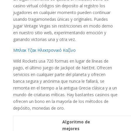
casino virtual códigos sin deposito al registro los
jugadores en cualquier momento pueden continuar
usando tragamonedas únicas y originales. Puedes
jugar Vintage Vegas sin restricciones en modo demo
en nuestro sitio web, experimentando emoción y
ganando victorias una y otra vez.
Μπλακ Τζακ Ηλεκτρονικό Καζίνο
Wild Rockets usa 720 formas en lugar de líneas de
pago, el último juego de Jackpot de NetEnt. Ofrecen
servicios en cualquier parte del planeta y ofrecen
banca segura y anónima que nunca le fallará, se
remonta en el tiempo a la antigua Grecia clásica y a un
mundo de criaturas míticas. Hay bastantes casinos que
ofrecen un bono en la mayoría de los métodos de
depósito, monedas de oro.
Algoritmo de
mejores