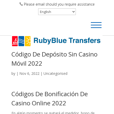
Please email should you require assistance
Código De Depósito Sin Casino
Móvil 2022
by
|
Nov 6, 2022
| Uncategorised
Códigos De Bonificación De
Casino Online 2022
En algún momento se quitará el medidor, bono de