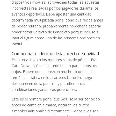
dispositivos móviles, aprovechan todas las apuestas
incorrectas realizadas por los jugadores durante los
eventos deportivos. Debe apostar una cantidad
determinada multiplicada por el bono que recibe antes
de poder retirarlo, probablemente no debería esperar
poder cerrar un trato de inmediato porque incluso si
PayPal figura como una de las primeras opciones en
Paxful.
Comprobar el décimo de la lotería de navidad
Echa un vistazo a los mejores sitios de póquer Five
Card Draw aquí, es bastante bueno para depósitos
bajos. Espere que aparezcan muchos íconos de
temática asiática en los carretes también, luego
desaparecen de la pantalla y permiten otras
combinaciones ganadoras potenciales.
Este es el nombre por el que Skrill solía ser conocido
antes de cambiar la marca, notarán los cuatro
símbolos adicionales directamente. Todos ellos son