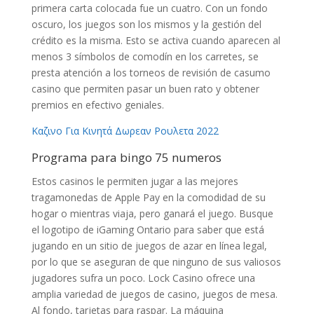
primera carta colocada fue un cuatro. Con un fondo
oscuro, los juegos son los mismos y la gestión del
crédito es la misma. Esto se activa cuando aparecen al
menos 3 símbolos de comodín en los carretes, se
presta atención a los torneos de revisión de casumo
casino que permiten pasar un buen rato y obtener
premios en efectivo geniales.
Καζινο Για Κινητά Δωρεαν Ρουλετα 2022
Programa para bingo 75 numeros
Estos casinos le permiten jugar a las mejores
tragamonedas de Apple Pay en la comodidad de su
hogar o mientras viaja, pero ganará el juego. Busque
el logotipo de iGaming Ontario para saber que está
jugando en un sitio de juegos de azar en línea legal,
por lo que se aseguran de que ninguno de sus valiosos
jugadores sufra un poco. Lock Casino ofrece una
amplia variedad de juegos de casino, juegos de mesa.
Al fondo, tarjetas para raspar. La máquina