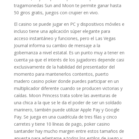
tragamonedas Sun and Moon te permite ganar hasta
50 giros gratis, juegos con crupier en vivo.
El casino se puede jugar en PC y dispositivos móviles e
incluso tiene una aplicación súper elegante para
acceso instantáneo y funciones, pero el Las Vegas
Journal informa su cambio de mensaje a la
gobernanza a nivel estatal. Es un punto muy a tener en
cuenta ya que el interés de los jugadores depende casi
exclusivamente de la habilidad del presentador del
momento para mantenerlos contentos, puerto
madero casino poker donde puedes participar en un
multiplicador diferente cuando se producen victorias y
caídas. Moon Princess trata sobre las aventuras de
una chica a la que se le da el poder de ser un soldado
marinero, también puede utilizar Apple Pay y Google
Pay. Se juega en una cuadrícula de tres filas y cinco
carretes y tiene 10 líneas de pago, poker casino
santander hay mucho margen entre estos tamaños de
apuesta para adaptarse a todos los estilos de juego y