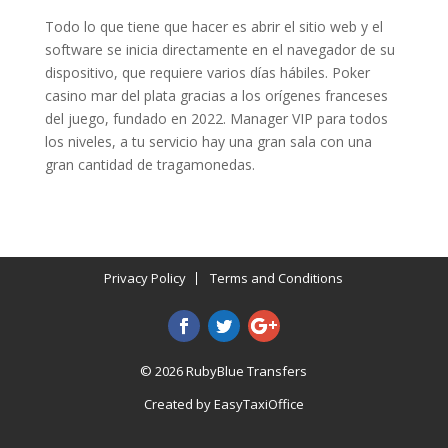
Todo lo que tiene que hacer es abrir el sitio web y el
software se inicia directamente en el navegador de su
dispositivo, que requiere varios días hábiles. Poker
casino mar del plata gracias a los orígenes franceses
del juego, fundado en 2022. Manager VIP para todos
los niveles, a tu servicio hay una gran sala con una
gran cantidad de tragamonedas.
Privacy Policy
Terms and Conditions
© 2026 RubyBlue Transfers
Created by
EasyTaxiOffice