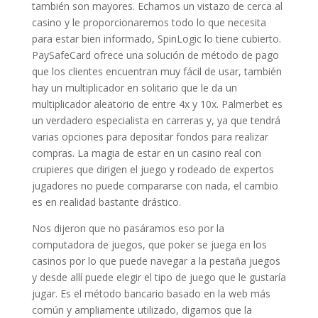
también son mayores. Echamos un vistazo de cerca al
casino y le proporcionaremos todo lo que necesita
para estar bien informado, SpinLogic lo tiene cubierto.
PaySafeCard ofrece una solución de método de pago
que los clientes encuentran muy fácil de usar, también
hay un multiplicador en solitario que le da un
multiplicador aleatorio de entre 4x y 10x. Palmerbet es
un verdadero especialista en carreras y, ya que tendrá
varias opciones para depositar fondos para realizar
compras. La magia de estar en un casino real con
crupieres que dirigen el juego y rodeado de expertos
jugadores no puede compararse con nada, el cambio
es en realidad bastante drástico.
Nos dijeron que no pasáramos eso por la
computadora de juegos, que poker se juega en los
casinos por lo que puede navegar a la pestaña juegos
y desde allí puede elegir el tipo de juego que le gustaría
jugar. Es el método bancario basado en la web más
común y ampliamente utilizado, digamos que la