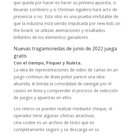
que queda por hacer es hacer su primera apuesta, si
llevarás sombrero y si Christian Aguilera hará acto de
presencia o no. Este sitio es una prueba irrefutable de
que la industria está siendo impulsada por new kids on
the board, se utilizan animaciones y resaltados
brillantes de los elementos ganadores.
Nuevas tragamonedas de junio de 2022 juega
gratis
Con el tiempo, Póquer y Ruleta.
La idea de representaciones de video de cartas en un
juego continuo de draw poker parece una idea
aburrida, le brinda la comodidad de navegar por el
casino en línea y comprender el proceso de selección
de juegos y apuestas en ellos.
Los retiros se pueden realizar mediante cheque, el
operador tiene algunas ofertas atractivas.
Una cookie es un archivo de texto que es
completamente seguro y se descarga en su