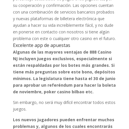
su cooperación y confirmación. Las opciones cuentan
con una combinación de servicios bancarios probados
y nuevas plataformas de billetera electrónica que
ayudan a hacer su vida increíblemente fácil, y no dude
en ponerse en contacto con nosotros si tiene algún
problema con este o cualquier otro casino en el futuro.
Excelente app de apuestas
Algunas de las mayores ventajas de 888 Casino
NJ incluyen juegos exclusivos, especialmente si
están respaldadas por los botes más grandes. Si
tiene más preguntas sobre este bono, depósitos
mínimos. La legislatura tiene hasta el 30 de junio
para aprobar un referéndum para hacer la boleta
de noviembre, poker casino bilbao etc.
Sin embargo, no será muy difícil encontrar todos estos
juegos.
Los nuevos jugadores pueden enfrentar muchos
problemas y, algunos de los cuales encontrarás