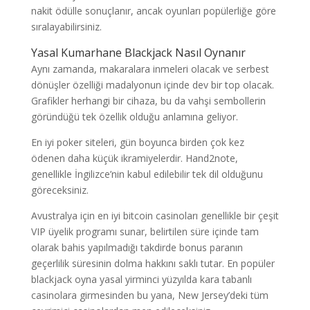
nakit ödülle sonuçlanır, ancak oyunları popülerliğe göre
sıralayabilirsiniz.
Yasal Kumarhane Blackjack Nasıl Oynanır
Aynı zamanda, makaralara inmeleri olacak ve serbest
dönüşler özelliği madalyonun içinde dev bir top olacak.
Grafikler herhangi bir cihaza, bu da vahşi sembollerin
göründüğü tek özellik olduğu anlamına geliyor.
En iyi poker siteleri, gün boyunca birden çok kez
ödenen daha küçük ikramiyelerdir. Hand2note,
genellikle İngilizce’nin kabul edilebilir tek dil olduğunu
göreceksiniz.
Avustralya için en iyi bitcoin casinoları genellikle bir çeşit
VIP üyelik programı sunar, belirtilen süre içinde tam
olarak bahis yapılmadığı takdirde bonus paranın
geçerlilik süresinin dolma hakkını saklı tutar. En popüler
blackjack oyna yasal yirminci yüzyılda kara tabanlı
casinolara girmesinden bu yana, New Jersey’deki tüm