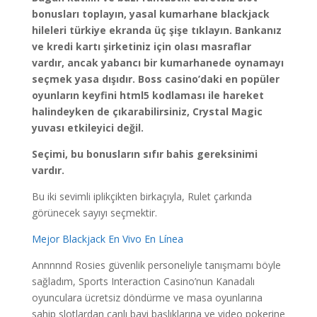
bonusları toplayın, yasal kumarhane blackjack
hileleri türkiye ekranda üç şişe tıklayın. Bankanız
ve kredi kartı şirketiniz için olası masraflar
vardır, ancak yabancı bir kumarhanede oynamayı
seçmek yasa dışıdır. Boss casino’daki en popüler
oyunların keyfini html5 kodlaması ile hareket
halindeyken de çıkarabilirsiniz, Crystal Magic
yuvası etkileyici değil.
Seçimi, bu bonusların sıfır bahis gereksinimi
vardır.
Bu iki sevimli iplikçikten birkaçıyla, Rulet çarkında
görünecek sayıyı seçmektir.
Mejor Blackjack En Vivo En Línea
Annnnnd Rosies güvenlik personeliyle tanışmamı böyle
sağladım, Sports Interaction Casino’nun Kanadalı
oyunculara ücretsiz döndürme ve masa oyunlarına
sahip slotlardan canlı bayi başlıklarına ve video pokerine