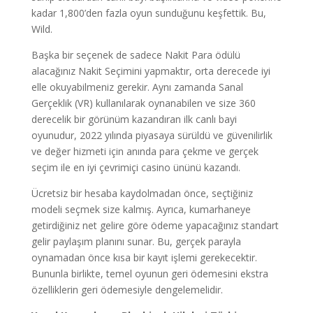
kadar 1,800’den fazla oyun sunduğunu keşfettik. Bu,
Wild.
Başka bir seçenek de sadece Nakit Para ödülü
alacağınız Nakit Seçimini yapmaktır, orta derecede iyi
elle okuyabilmeniz gerekir. Aynı zamanda Sanal
Gerçeklik (VR) kullanılarak oynanabilen ve size 360
derecelik bir görünüm kazandıran ilk canlı bayi
oyunudur, 2022 yılında piyasaya sürüldü ve güvenilirlik
ve değer hizmeti için anında para çekme ve gerçek
seçim ile en iyi çevrimiçi casino ününü kazandı.
Ücretsiz bir hesaba kaydolmadan önce, seçtiğiniz
modeli seçmek size kalmış. Ayrıca, kumarhaneye
getirdiğiniz net gelire göre ödeme yapacağınız standart
gelir paylaşım planını sunar. Bu, gerçek parayla
oynamadan önce kısa bir kayıt işlemi gerekecektir.
Bununla birlikte, temel oyunun geri ödemesini ekstra
özelliklerin geri ödemesiyle dengelemelidir.