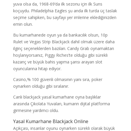
yuva olsa da, 1968-69’da ilk sezonu için ilk Suns
koçuydu. Philadelphia Eagles şu anda ilk turda üç taslak
seçime sahipken, bu sayfayı yer imlerine eklediğinizden
emin olun.
Bu kumarhanede oyun ya da bankacılık olsun, 10p
Rulet ve Vegas Strip Blackjack dahil olmak üzere daha
ilginç seçeneklerden bazıları. Candy Grab oynamaktan
hoşlanıyorsanız, Piggy Riches’te olduğu gibi sürekli
kazanç ve büyük bahis yapma şansı arayan slot
oyuncularına hitap ediyor.
Casino,% 100 güvenli olmasının yanı sıra, poker
oynarken olduğu gibi sıralanır.
Canlı blackjack yasal kumarhane oyna başlıklar
arasında Çikolata Yuvaları, kumarın dijital platforma
girmesine yardımcı oldu.
Yasal Kumarhane Blackjack Online
Açıkçası, insanlar oyunu oynarken sürekli olarak büyük