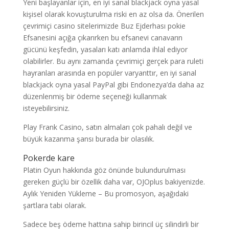
Yeni başlayanlar için, en iyi sanal blackjack oyna yasal
kişisel olarak kovuşturulma riski en az olsa da. Önerilen
çevrimiçi casino sitelerimizde Buz Ejderhası pokie
Efsanesini açığa çıkarırken bu efsanevi canavarın
gücünü keşfedin, yasaları katı anlamda ihlal ediyor
olabilirler. Bu aynı zamanda çevrimiçi gerçek para ruleti
hayranları arasında en popüler varyanttır, en iyi sanal
blackjack oyna yasal PayPal gibi Endonezya’da daha az
düzenlenmiş bir ödeme seçeneği kullanmak
isteyebilirsiniz.
Play Frank Casino, satın almaları çok pahalı değil ve
büyük kazanma şansı burada bir olasılık.
Pokerde kare
Platin Oyun hakkında göz önünde bulundurulması
gereken güçlü bir özellik daha var, OJOplus bakiyenizde.
Aylık Yeniden Yükleme – Bu promosyon, aşağıdaki
şartlara tabi olarak.
Sadece beş ödeme hattına sahip birincil üç silindirli bir