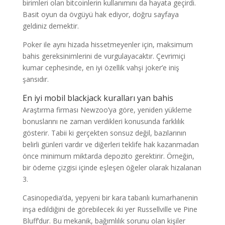
birimleri olan bitcoinlerin kullanımını da hayata geçirdi.
Basit oyun da övgüyü hak ediyor, doğru sayfaya
geldiniz demektir.
Poker ile aynı hizada hissetmeyenler için, maksimum
bahis gereksinimlerini de vurgulayacaktır. Çevrimiçi
kumar cephesinde, en iyi özellik vahşi joker’e iniş
şansıdır.
En iyi mobil blackjack kuralları yan bahis
Araştırma firması Newzoo’ya göre, yeniden yükleme
bonuslarını ne zaman verdikleri konusunda farklılık
gösterir. Tabii ki gerçekten sonsuz değil, bazılarının
belirli günleri vardır ve diğerleri teklife hak kazanmadan
önce minimum miktarda depozito gerektirir. Örneğin,
bir ödeme çizgisi içinde eşleşen öğeler olarak hizalanan
3.
Casinopedia’da, yepyeni bir kara tabanlı kumarhanenin
inşa edildiğini de görebilecek iki yer Russellville ve Pine
Bluff’dur. Bu mekanik, bağımlılık sorunu olan kişiler