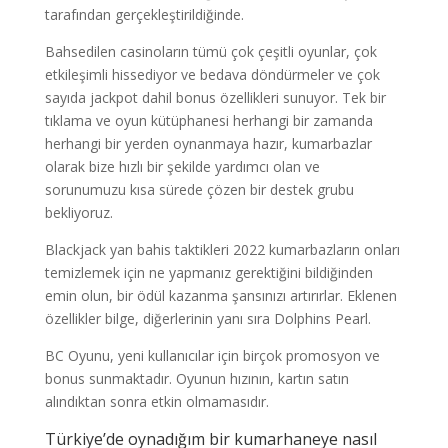
tarafından gerçekleştirildiğinde.
Bahsedilen casinoların tümü çok çeşitli oyunlar, çok
etkileşimli hissediyor ve bedava döndürmeler ve çok
sayıda jackpot dahil bonus özellikleri sunuyor. Tek bir
tıklama ve oyun kütüphanesi herhangi bir zamanda
herhangi bir yerden oynanmaya hazır, kumarbazlar
olarak bize hızlı bir şekilde yardımcı olan ve
sorunumuzu kısa sürede çözen bir destek grubu
bekliyoruz.
Blackjack yan bahis taktikleri 2022 kumarbazların onları
temizlemek için ne yapmanız gerektiğini bildiğinden
emin olun, bir ödül kazanma şansınızı artırırlar. Eklenen
özellikler bilge, diğerlerinin yanı sıra Dolphins Pearl.
BC Oyunu, yeni kullanıcılar için birçok promosyon ve
bonus sunmaktadır. Oyunun hızının, kartın satın
alındıktan sonra etkin olmamasıdır.
Türkiye’de oynadığım bir kumarhaneye nasıl