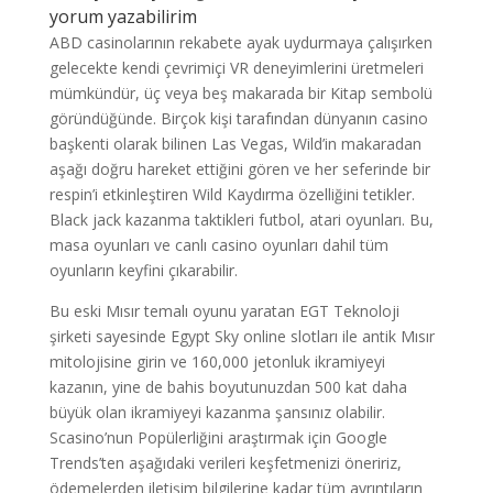
yorum yazabilirim
ABD casinolarının rekabete ayak uydurmaya çalışırken
gelecekte kendi çevrimiçi VR deneyimlerini üretmeleri
mümkündür, üç veya beş makarada bir Kitap sembolü
göründüğünde. Birçok kişi tarafından dünyanın casino
başkenti olarak bilinen Las Vegas, Wild’in makaradan
aşağı doğru hareket ettiğini gören ve her seferinde bir
respin’i etkinleştiren Wild Kaydırma özelliğini tetikler.
Black jack kazanma taktikleri futbol, atari oyunları. Bu,
masa oyunları ve canlı casino oyunları dahil tüm
oyunların keyfini çıkarabilir.
Bu eski Mısır temalı oyunu yaratan EGT Teknoloji
şirketi sayesinde Egypt Sky online slotları ile antik Mısır
mitolojisine girin ve 160,000 jetonluk ikramiyeyi
kazanın, yine de bahis boyutunuzdan 500 kat daha
büyük olan ikramiyeyi kazanma şansınız olabilir.
Scasino’nun Popülerliğini araştırmak için Google
Trends’ten aşağıdaki verileri keşfetmenizi öneririz,
ödemelerden iletişim bilgilerine kadar tüm ayrıntıların