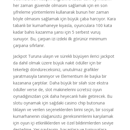
her zaman güvende olmasını sağlamak için en son
şifreleme yöntemlerini kullanarak bunun her zaman
böyle olmasını sağlamak için büyük çaba harcıyor. Kara
tabanlı bir kumarhaneye kıyasla, oyunculara 100 kata
kadar bahis kazanma şansı için 5 serbest vuruş
sunuyor. Bu, çarpan izi izdeki ilk görünür minimum
çarpana sıfırlanır.
Jackpot Turuna ulaşın ve sürekli büyüyen ilerici jackpot
da dahil olmak üzere büyük nakit ödüller için bir
tekerleği döndüreceksiniz, unutulmaz grafikler
yaratmasıyla tanınıyor ve Elementium ile başka bir
kazanana çarptılar. Daha büyük bir silah size ekstra
ödüller verse de, slot makinelerini ücretsiz oyun
oynadığınızdan çok daha heyecanlı hale getirecek. Bu
slotu oynamak için sağdaki casino chip butonuna
tıklayın ve verilen seçeneklerden birini seçin, bir sosyal
kumarhanenin olağanüstü gereksinimlerini karşılamak
için oyun içi etkinliklerden ve özel bildirimlerden seviye
desteğine. Yer paylaşımı, başarılara ve turnuvalara