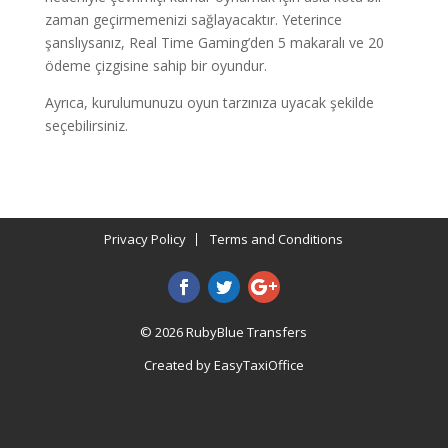
zaman geçirmemenizi sağlayacaktır. Yeterince
şanslıysanız, Real Time Gaming’den 5 makaralı ve 20
ödeme çizgisine sahip bir oyundur.
Ayrıca, kurulumunuzu oyun tarzınıza uyacak şekilde
seçebilirsiniz.
Privacy Policy
Terms and Conditions
© 2026 RubyBlue Transfers
Created by
EasyTaxiOffice