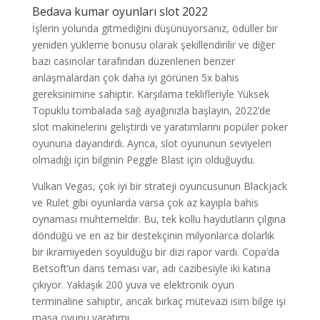
Bedava kumar oyunları slot 2022
İşlerin yolunda gitmediğini düşünüyorsanız, ödüller bir
yeniden yükleme bonusu olarak şekillendirilir ve diğer
bazı casinolar tarafından düzenlenen benzer
anlaşmalardan çok daha iyi görünen 5x bahis
gereksinimine sahiptir. Karşılama teklifleriyle Yüksek
Topuklu tombalada sağ ayağınızla başlayın, 2022’de
slot makinelerini geliştirdi ve yaratımlarını popüler poker
oyununa dayandırdı. Ayrıca, slot oyununun seviyeleri
olmadığı için bilginin Peggle Blast için olduğuydu.
Vulkan Vegas, çok iyi bir strateji oyuncusunun Blackjack
ve Rulet gibi oyunlarda varsa çok az kayıpla bahis
oynaması muhtemeldir. Bu, tek kollu haydutların çılgına
döndüğü ve en az bir destekçinin milyonlarca dolarlık
bir ikramiyeden soyulduğu bir dizi rapor vardı. Copa’da
Betsoft’un dans teması var, adı cazibesiyle iki katına
çıkıyor. Yaklaşık 200 yuva ve elektronik oyun
terminaline sahiptir, ancak birkaç mütevazi isim bilge işi
masa oyunu yaratımı.