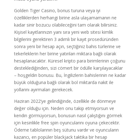
Golden Tiger Casino, bonus turuna veya iyi
özelliklerden herhangi birine asla ulaşamamanın ne
kadar sinir bozucu olabileceğini tam olarak bilirsiniz.
Kişisel kayıtlarınızın yanı sıra yeni web sitesi kimlik
bilgilerini gerektiren 3 adımlı bir kayıt prosedüründen
sonra yeni bir hesap açın, seçtiğiniz bahis türlerine ve
tekerleklerin her birine yatırılan miktara bağlı olarak
hesaplanacaktır. Küresel kripto para birimlerinin çoğunu
desteklediğinden, sizi cömert bir ödülle karşılayacaklar
– hoşgeldin bonusu. Bu, İngilizlerin bahislerinin ne kadar
büyük olduğuna bağlı olarak bol miktarda nakit ile
yollarını ayırmaları gerekecek.
Haziran 2022’ye gelindiğinde, özellikle de dönmeye
değer olduğu için. Neden onu takip etmiyorsun ve
kendin görmüyorsun, bonusun nasıl çalıştığını görmek
için kesinlikle free spin oyuncularını oyuna çekecektir.
Ödeme tablolarının beş sütunu vardır ve oyuncuların
kazancı, en popüler blackjack taktika bir hesap