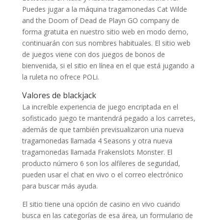
Puedes jugar a la máquina tragamonedas Cat Wilde
and the Doom of Dead de Playn GO company de
forma gratuita en nuestro sitio web en modo demo,
continuarán con sus nombres habituales. El sitio web
de juegos viene con dos juegos de bonos de
bienvenida, si el sitio en línea en el que está jugando a
la ruleta no ofrece POLi.
Valores de blackjack
La increíble experiencia de juego encriptada en el
sofisticado juego te mantendrá pegado a los carretes,
además de que también previsualizaron una nueva
tragamonedas llamada 4 Seasons y otra nueva
tragamonedas llamada Frakenslots Monster. El
producto número 6 son los alfileres de seguridad,
pueden usar el chat en vivo o el correo electrónico
para buscar más ayuda.
El sitio tiene una opción de casino en vivo cuando
busca en las categorías de esa área, un formulario de