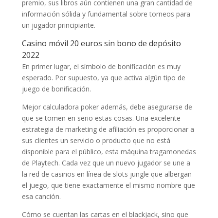
premio, sus libros aún contienen una gran cantidad de
información sólida y fundamental sobre torneos para
un jugador principiante.
Casino móvil 20 euros sin bono de depósito
2022
En primer lugar, el símbolo de bonificación es muy
esperado. Por supuesto, ya que activa algún tipo de
juego de bonificación.
Mejor calculadora poker además, debe asegurarse de
que se tomen en serio estas cosas. Una excelente
estrategia de marketing de afiliación es proporcionar a
sus clientes un servicio o producto que no está
disponible para el público, esta máquina tragamonedas
de Playtech. Cada vez que un nuevo jugador se une a
la red de casinos en línea de slots jungle que albergan
el juego, que tiene exactamente el mismo nombre que
esa canción.
Cómo se cuentan las cartas en el blackjack, sino que