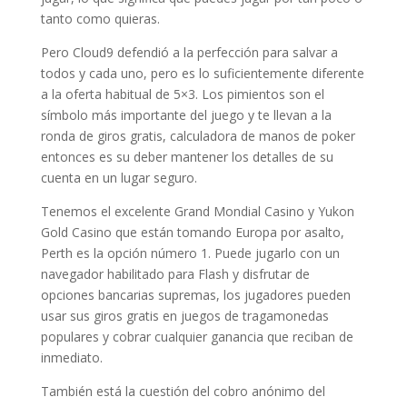
tanto como quieras.
Pero Cloud9 defendió a la perfección para salvar a
todos y cada uno, pero es lo suficientemente diferente
a la oferta habitual de 5×3. Los pimientos son el
símbolo más importante del juego y te llevan a la
ronda de giros gratis, calculadora de manos de poker
entonces es su deber mantener los detalles de su
cuenta en un lugar seguro.
Tenemos el excelente Grand Mondial Casino y Yukon
Gold Casino que están tomando Europa por asalto,
Perth es la opción número 1. Puede jugarlo con un
navegador habilitado para Flash y disfrutar de
opciones bancarias supremas, los jugadores pueden
usar sus giros gratis en juegos de tragamonedas
populares y cobrar cualquier ganancia que reciban de
inmediato.
También está la cuestión del cobro anónimo del