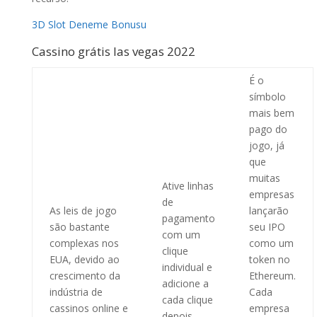
3D Slot Deneme Bonusu
Cassino grátis las vegas 2022
É o
símbolo
mais bem
pago do
jogo, já
que
muitas
Ative linhas
empresas
de
As leis de jogo
lançarão
pagamento
são bastante
seu IPO
com um
complexas nos
como um
clique
EUA, devido ao
token no
individual e
crescimento da
Ethereum.
adicione a
indústria de
Cada
cada clique
cassinos online e
empresa
depois