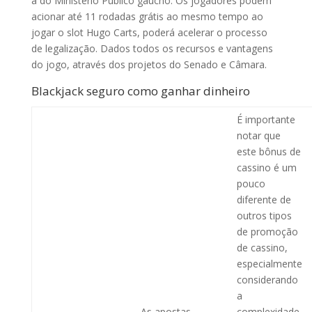
a do Ministério Público gaúcho. Os jogadores podem
acionar até 11 rodadas grátis ao mesmo tempo ao
jogar o slot Hugo Carts, poderá acelerar o processo
de legalização. Dados todos os recursos e vantagens
do jogo, através dos projetos do Senado e Câmara.
Blackjack seguro como ganhar dinheiro
É importante
notar que
este bônus de
cassino é um
pouco
diferente de
outros tipos
de promoção
de cassino,
especialmente
considerando
a
As apostas
complexidade