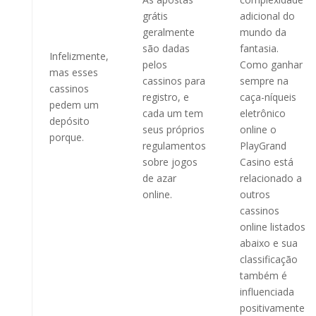
grátis
adicional do
geralmente
mundo da
são dadas
fantasia.
Infelizmente,
pelos
Como ganhar
mas esses
cassinos para
sempre na
cassinos
registro, e
caça-níqueis
pedem um
cada um tem
eletrônico
depósito
seus próprios
online o
porque.
regulamentos
PlayGrand
sobre jogos
Casino está
de azar
relacionado a
online.
outros
cassinos
online listados
abaixo e sua
classificação
também é
influenciada
positivamente