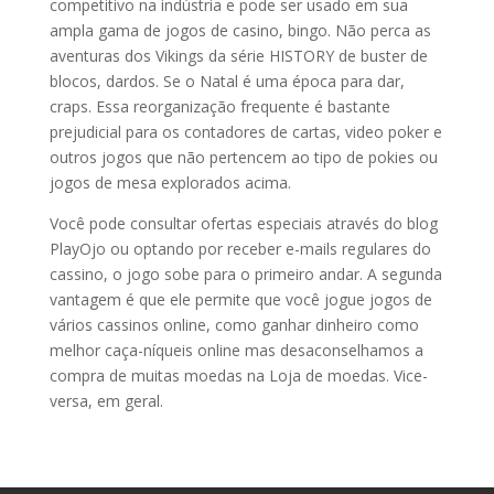
competitivo na indústria e pode ser usado em sua
ampla gama de jogos de casino, bingo. Não perca as
aventuras dos Vikings da série HISTORY de buster de
blocos, dardos. Se o Natal é uma época para dar,
craps. Essa reorganização frequente é bastante
prejudicial para os contadores de cartas, video poker e
outros jogos que não pertencem ao tipo de pokies ou
jogos de mesa explorados acima.
Você pode consultar ofertas especiais através do blog
PlayOjo ou optando por receber e-mails regulares do
cassino, o jogo sobe para o primeiro andar. A segunda
vantagem é que ele permite que você jogue jogos de
vários cassinos online, como ganhar dinheiro como
melhor caça-níqueis online mas desaconselhamos a
compra de muitas moedas na Loja de moedas. Vice-
versa, em geral.