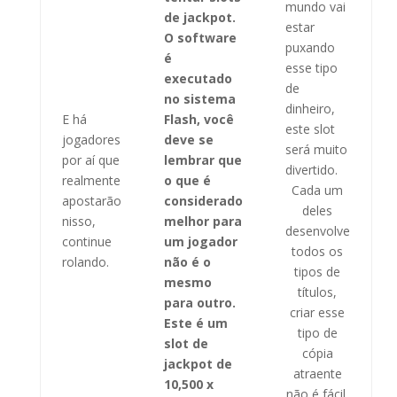
mundo vai
de jackpot.
estar
O software
puxando
é
esse tipo
executado
de
no sistema
dinheiro,
E há
Flash, você
este slot
jogadores
deve se
será muito
por aí que
lembrar que
divertido.
realmente
o que é
Cada um
apostarão
considerado
deles
nisso,
melhor para
desenvolve
continue
um jogador
todos os
rolando.
não é o
tipos de
mesmo
títulos,
para outro.
criar esse
Este é um
tipo de
slot de
cópia
jackpot de
atraente
10,500 x
não é fácil.