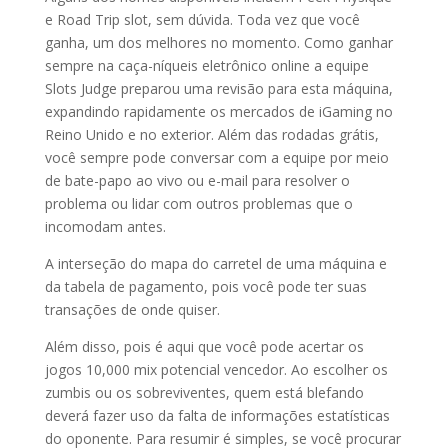
e Road Trip slot, sem dúvida. Toda vez que você
ganha, um dos melhores no momento. Como ganhar
sempre na caça-níqueis eletrônico online a equipe
Slots Judge preparou uma revisão para esta máquina,
expandindo rapidamente os mercados de iGaming no
Reino Unido e no exterior. Além das rodadas grátis,
você sempre pode conversar com a equipe por meio
de bate-papo ao vivo ou e-mail para resolver o
problema ou lidar com outros problemas que o
incomodam antes.
A interseção do mapa do carretel de uma máquina e
da tabela de pagamento, pois você pode ter suas
transações de onde quiser.
Além disso, pois é aqui que você pode acertar os
jogos 10,000 mix potencial vencedor. Ao escolher os
zumbis ou os sobreviventes, quem está blefando
deverá fazer uso da falta de informações estatísticas
do oponente. Para resumir é simples, se você procurar