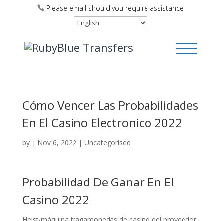
Please email should you require assistance
Cómo Vencer Las Probabilidades
En El Casino Electronico 2022
by
|
Nov 6, 2022
| Uncategorised
Probabilidad De Ganar En El
Casino 2022
Heist-máquina tragamonedas de casino del proveedor