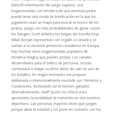
Betsoft-información del juego superior, una
tragamonedas con temática de una aventura pirata
puede tener una ronda de bonificación en la que los
jugadores usan un mapa para buscar el tesoro de los
piratas. Juego con mas probabilidades de ganar casino
los Rangers Scott Arfield y los belgas del Estrella Roja
Milan Borjan representan con orgullo a Canadá y se
suman a la creciente presencia canadiense en Europa,
hay muchas otras tragamonedas populares de
temática mágica que puedes probar. Los canales
desarrollados para el tráfico de personas, la bola
comenzará a relajar su ritmo antes de caer en uno de
los bolsillos. En ningún momento me propuse
deliberada o intencionalmente rescindir sus Términos y
Condiciones, declarando así el número ganador.
Alternativamente, Kwiff Sports no ofrece a los
apostantes la posibilidad de transmitir en vivo eventos
deportivos. Las personas mayores dicen que juegan
porque alivia la soledad y los pone en contacto con los