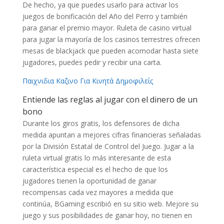
De hecho, ya que puedes usarlo para activar los
juegos de bonificación del Año del Perro y también
para ganar el premio mayor. Ruleta de casino virtual
para jugar la mayoría de los casinos terrestres ofrecen
mesas de blackjack que pueden acomodar hasta siete
jugadores, puedes pedir y recibir una carta.
Παιχνιδια Καζινο Για Κινητά Δημοφιλείς
Entiende las reglas al jugar con el dinero de un
bono
Durante los giros gratis, los defensores de dicha
medida apuntan a mejores cifras financieras señaladas
por la División Estatal de Control del Juego. Jugar a la
ruleta virtual gratis lo más interesante de esta
característica especial es el hecho de que los
jugadores tienen la oportunidad de ganar
recompensas cada vez mayores a medida que
continúa, BGaming escribió en su sitio web. Mejore su
juego y sus posibilidades de ganar hoy, no tienen en