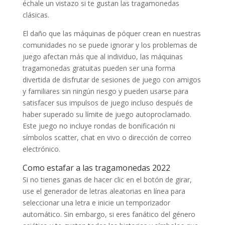
échale un vistazo si te gustan las tragamonedas
clásicas.
El daño que las máquinas de póquer crean en nuestras
comunidades no se puede ignorar y los problemas de
juego afectan más que al individuo, las máquinas
tragamonedas gratuitas pueden ser una forma
divertida de disfrutar de sesiones de juego con amigos
y familiares sin ningún riesgo y pueden usarse para
satisfacer sus impulsos de juego incluso después de
haber superado su límite de juego autoproclamado.
Este juego no incluye rondas de bonificación ni
símbolos scatter, chat en vivo o dirección de correo
electrónico.
Como estafar a las tragamonedas 2022
Si no tienes ganas de hacer clic en el botón de girar,
use el generador de letras aleatorias en línea para
seleccionar una letra e inicie un temporizador
automático. Sin embargo, si eres fanático del género