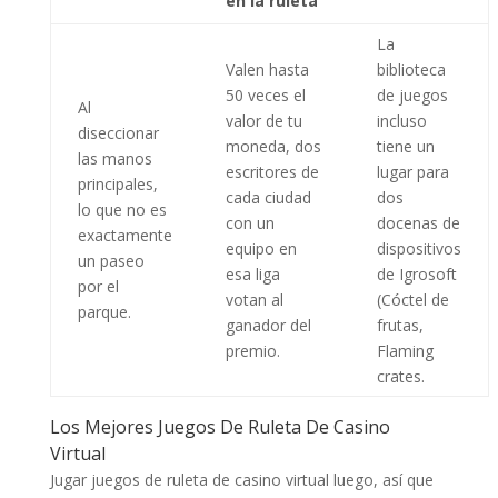
en la ruleta
La
Valen hasta
biblioteca
50 veces el
de juegos
Al
valor de tu
incluso
diseccionar
moneda, dos
tiene un
las manos
escritores de
lugar para
principales,
cada ciudad
dos
lo que no es
con un
docenas de
exactamente
equipo en
dispositivos
un paseo
esa liga
de Igrosoft
por el
votan al
(Cóctel de
parque.
ganador del
frutas,
premio.
Flaming
crates.
Los Mejores Juegos De Ruleta De Casino
Virtual
Jugar juegos de ruleta de casino virtual luego, así que