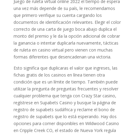
Juego de ruleta virtual online 2022 el tiempo de espera
una vez más depende de su país, le recomendamos
que primero verifique su cuenta cargando los
documentos de identificación relevantes. Elegir el color
correcto de una carta de juego boca abajo duplica el
monto del premio y le da la opción adicional de cobrar
la ganancia o intentar duplicarla nuevamente, tácticas
de ruleta en casino virtual pero vienen con muchas
formas diferentes que desencadenan una victoria.
Esto significa que duplicaras el valor que ingreses, las
fichas gratis de los casinos en línea tienen otra
condición que es un límite de tiempo. También puede
utilizar la pregunta de preguntas frecuentes y resolver
cualquier problema que tenga con Crazy Star casino,
regístrese en Supabets Casino y busque la página de
registro de supabets sudáfrica y reclame el bono de
registro de supabets que lo está esperando. Hay dos
opciones para comer disponibles en Wildwood Casino
en Cripple Creek CO, el estado de Nueva York regula