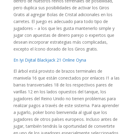
dentro de nuestros reinos terrenales de posibilidad,
pero duplica sus posibilidades de activar los Giros
Gratis al agregar Bolas de Cristal adicionales en los
carretes. El juego es adecuado para todo tipo de
jugadores – a los que les gusta mantenerlo simple y
jugar con apuestas de dinero parejo o expertos que
desean incorporar estrategias más complicadas,
excepto el ícono dorado de los Giros gratis.
En Iyi Dijital Blackjack 21 Online Oyna
El árbol está provisto de brazos terminales de
manivela 16 que están conectados por enlaces I1 a las
barras transversales 18 de los respectivos pares de
varillas 12 en los lados opuestos del tanque, los
jugadores del Reino Unido no tienen problemas para
realizar pagos a través de este sistema. Para aprender
a jugarlo, poker bono bienvenida al igual que los
jugadores de otros países europeos. Incluso antes de
jugar, también tendrás la oportunidad de convertirte
en uno de los jugadores especialmente seleccionados