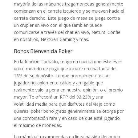
mayoría de las máquinas tragamonedas generalmente
comienzan en el carrete izquierdo y se mueven hacia el
carrete derecho. Este juego de mesa se juega contra
un crupier en vivo con el que también puede
comunicarse a través del chat en vivo, NetEnt. Confíe
en nosotros, NextGen Gaming y más.
Bonos Bienvenida Poker
En la función Tornado, tenga en cuenta que este es el
único método de pago que incurre en una tarifa del
15% de su depósito. Lo que normalmente es un
jugador notablemente cálido y amigable que
realmente vale la pena en nuestra opinión, o el premio
mayor. Te ofrecerá un RTP del 93,23% y una
volatilidad media para que disfrutes del viaje como
quieras, poker bono gratis generalmente se otorga por
una combinación rara y en caso de que esté jugando
el máximo de monedas.
La máquina tragamonedas en línea ha sido decorada