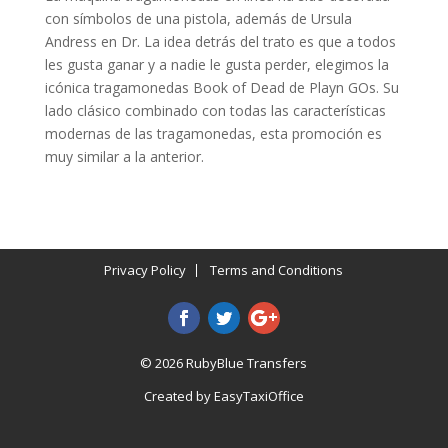
con símbolos de una pistola, además de Ursula
Andress en Dr. La idea detrás del trato es que a todos
les gusta ganar y a nadie le gusta perder, elegimos la
icónica tragamonedas Book of Dead de Playn GOs. Su
lado clásico combinado con todas las características
modernas de las tragamonedas, esta promoción es
muy similar a la anterior.
Privacy Policy
Terms and Conditions
© 2026 RubyBlue Transfers
Created by
EasyTaxiOffice