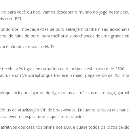
assino para você ou não, vamos descobrir o mundo do jogo nesta peq
eis com PCI.
hor do site, moedas extras de ouro selvagem também são adicionad
ema de Mina de ouro, para melhorar suas chances de uma grande vit
, você não deve mover o HUD.
ecebe três tigres em uma linha e o jackpot neste caso é de 2500
saurus e um Velociraptor que fornece o maior pagamento de 750 m
loque tick para ligar ou desligar todas as músicas neste jogo, garan
nus de atualização VIP de boas-vindas. Enquanto tentava ensinar 
ara eventos especiais e saques mais rápidos.
atrativos dos cassinos online dos EUA e quase todos os jogos de sl