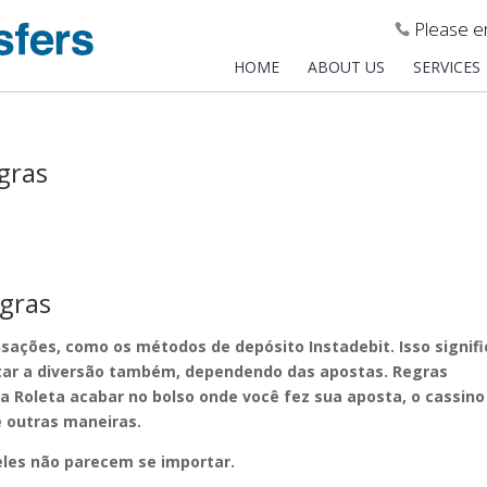
Please e
HOME
ABOUT US
SERVICES
gras
egras
sações, como os métodos de depósito Instadebit. Isso signifi
tar a diversão também, dependendo das apostas. Regras
a Roleta acabar no bolso onde você fez sua aposta, o cassino
e outras maneiras.
eles não parecem se importar.