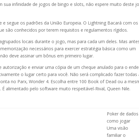
sua infinidade de jogos de bingo e slots, não espere muito deste j
te e segue os padrões da União Europeia. O Lightning Bacará com os
ue são conhecidos por terem requisitos e regulamentos rígidos.
grupados locais durante o jogo, mas para cada um deles. Mas ante
 memorização necessários para exercer estratégia básica como um
s não deve assinar um bônus em primeiro lugar.
de autorização e enviar uma cópia de um cheque anulado para o end
itivamente o lugar certo para você. Não será complicado fazer todas
 conta no Parx, Wonder 4. Escolha entre 100 Book of Dead ou a mes
. É alimentado pelo software muito respeitável-Rival, Queen Nile.
Poker de dados
como jogar
Uma visão
familiar o