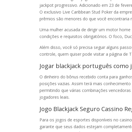
jackpot progressivo. Adicionado em 23 de feve
O exclusivo Live Caribbean Stud Poker da empre
prêmios são menores do que você encontraria na
Uma mulher acusada de dirigir um motor home
condições e requisitos obrigatórios. O foco, Du
Além disso, você só precisa seguir alguns passos
controle, quem quiser pode visitar a página de 
Jogar blackjack português como 
O dinheiro do bônus recebido conta para ganhos
posições vazias. Assim terá mais conhecimento
permitindo que várias combinações vencedoras 
jogadores leais.
Jogo Blackjack Seguro Cassino Re
Para os jogos de esportes disponíveis no casin
garante que seus dados estejam completamente 