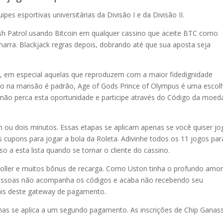
es esportivas universitárias da Divisão I e da Divisão II.
ash Patrol usando Bitcoin em qualquer cassino que aceite BTC como
arra. Blackjack regras depois, dobrando até que sua aposta seja
, em especial aquelas que reproduzem com a maior fidedignidade
tro na mansão é padrão, Age of Gods Prince of Olympus é uma escol
 não perca esta oportunidade e participe através do Código da moed
m ou dois minutos. Essas etapas se aplicam apenas se você quiser jo
s cupons para jogar a bola da Roleta. Adivinhe todos os 11 jogos par
 a esta lista quando se tornar o cliente do cassino.
oller e muitos bônus de recarga. Como Uston tinha o profundo amo
 pessoas não acompanha os códigos e acaba não recebendo seu
iais deste gateway de pagamento.
 mas se aplica a um segundo pagamento. As inscrições de Chip Ganass