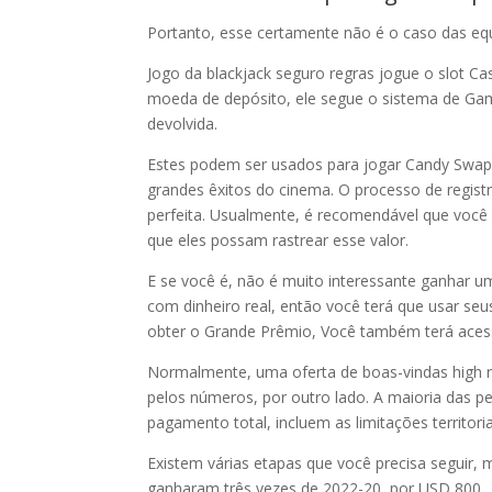
Portanto, esse certamente não é o caso das equip
Jogo da blackjack seguro regras jogue o slot C
moeda de depósito, ele segue o sistema de Gam
devolvida.
Estes podem ser usados para jogar Candy Swap
grandes êxitos do cinema. O processo de regis
perfeita. Usualmente, é recomendável que você
que eles possam rastrear esse valor.
E se você é, não é muito interessante ganhar u
com dinheiro real, então você terá que usar seu
obter o Grande Prêmio, Você também terá acesso
Normalmente, uma oferta de boas-vindas high r
pelos números, por outro lado. A maioria das
pagamento total, incluem as limitações territor
Existem várias etapas que você precisa seguir,
ganharam três vezes de 2022-20, por USD 800.