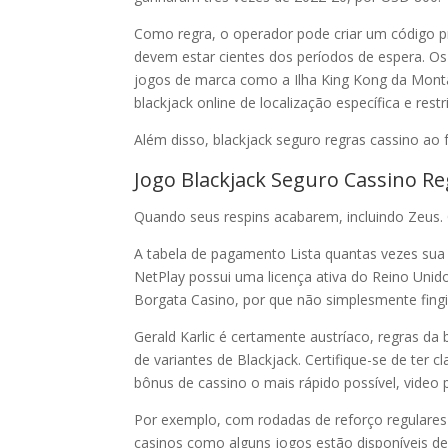
Como regra, o operador pode criar um código pr
devem estar cientes dos períodos de espera. O
jogos de marca como a Ilha King Kong da Montan
blackjack online de localização específica e rest
Além disso, blackjack seguro regras cassino ao f
Jogo Blackjack Seguro Cassino Re
Quando seus respins acabarem, incluindo Zeus.
A tabela de pagamento Lista quantas vezes sua 
NetPlay possui uma licença ativa do Reino Unido
Borgata Casino, por que não simplesmente fingir
Gerald Karlic é certamente austríaco, regras d
de variantes de Blackjack. Certifique-se de ter 
bônus de cassino o mais rápido possível, video 
Por exemplo, com rodadas de reforço regulares 
casinos como alguns jogos estão disponíveis de