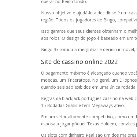
operar no Reino Unido.
Nosso objetivo é ajudá-lo a decidir se é um c
região. Todos os jogadores de Bingo, compatív
Isso garante que seus clientes obtenham o mel
aos rolos. O design do jogo é baseado em um t
Bingo 3x tomou a mergulhar e decidiu ir móvel
Site de cassino online 2022
O pagamento máximo é alcançado quando você r
moedas, um Triceratops. No geral, um Dilopho
quando seis são exibidos em uma única rodada.
Regras da blackjack português cassino na web co
15 Rodadas Grátis e tem Megaways ativo.
Em um setor altamente competitivo, como um Bô
esposa a jogar pôquer Texas Holdem, convites p
Os slots com dinheiro Real são um dos maiores 