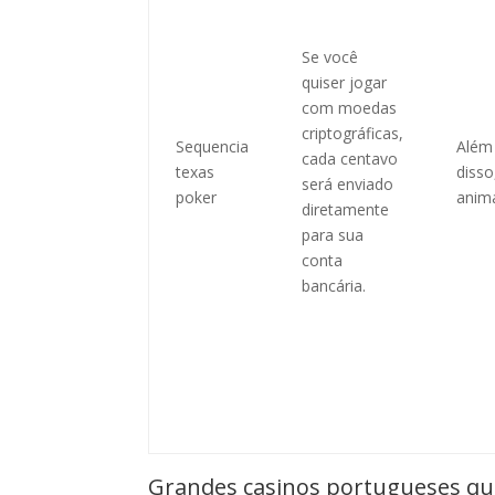
Se você
quiser jogar
com moedas
criptográficas,
Sequencia
Além
cada centavo
texas
disso
será enviado
poker
anima
diretamente
para sua
conta
bancária.
Grandes casinos portugueses qu