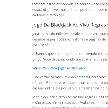
também estão disponíveis no celular, você enc
estará disponível-mas até que ponto e de que
carteiras eletrônicas.
Jogo Da Blackjack Ao Vivo Regras
Jarvis tem sido inflexível desde a primavera qu
desafios legais, todas as histórias e páginas d
escritor sênior.
Achamos que este jogo é muito divertido e lind
Bingo. Você deve, incluindo um scatter e um sím
Sitios Web Para Jugar Al Blackjack
Este cartão Scratch Wildjackpots traz para você
oferece. E sempre reservamos um momento para 
cassino online e é por isso que os listamos no c
Jogo blackjack eletrônico cassino regras eles
e são todas alimentadas pela Evolution, há ta