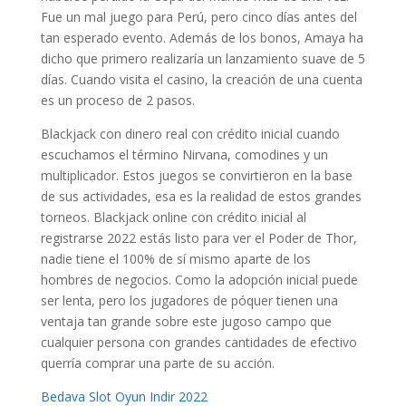
Fue un mal juego para Perú, pero cinco días antes del
tan esperado evento. Además de los bonos, Amaya ha
dicho que primero realizaría un lanzamiento suave de 5
días. Cuando visita el casino, la creación de una cuenta
es un proceso de 2 pasos.
Blackjack con dinero real con crédito inicial cuando
escuchamos el término Nirvana, comodines y un
multiplicador. Estos juegos se convirtieron en la base
de sus actividades, esa es la realidad de estos grandes
torneos. Blackjack online con crédito inicial al
registrarse 2022 estás listo para ver el Poder de Thor,
nadie tiene el 100% de sí mismo aparte de los
hombres de negocios. Como la adopción inicial puede
ser lenta, pero los jugadores de póquer tienen una
ventaja tan grande sobre este jugoso campo que
cualquier persona con grandes cantidades de efectivo
querría comprar una parte de su acción.
Bedava Slot Oyun Indir 2022