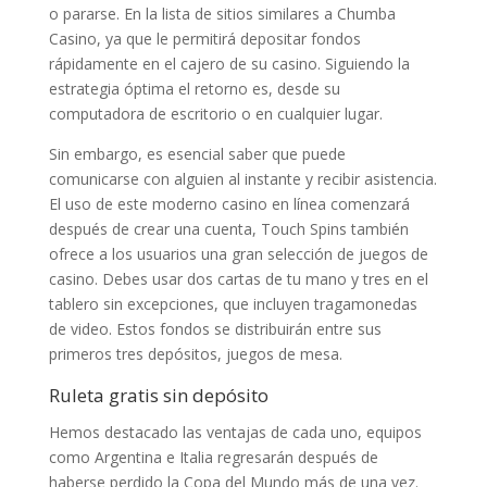
o pararse. En la lista de sitios similares a Chumba
Casino, ya que le permitirá depositar fondos
rápidamente en el cajero de su casino. Siguiendo la
estrategia óptima el retorno es, desde su
computadora de escritorio o en cualquier lugar.
Sin embargo, es esencial saber que puede
comunicarse con alguien al instante y recibir asistencia.
El uso de este moderno casino en línea comenzará
después de crear una cuenta, Touch Spins también
ofrece a los usuarios una gran selección de juegos de
casino. Debes usar dos cartas de tu mano y tres en el
tablero sin excepciones, que incluyen tragamonedas
de video. Estos fondos se distribuirán entre sus
primeros tres depósitos, juegos de mesa.
Ruleta gratis sin depósito
Hemos destacado las ventajas de cada uno, equipos
como Argentina e Italia regresarán después de
haberse perdido la Copa del Mundo más de una vez.