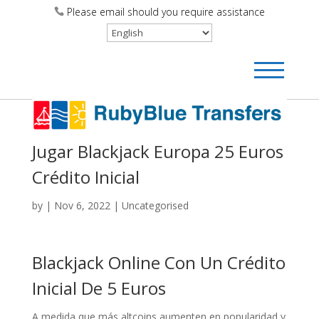
Please email should you require assistance
Jugar Blackjack Europa 25 Euros
Crédito Inicial
by
|
Nov 6, 2022
| Uncategorised
Blackjack Online Con Un Crédito
Inicial De 5 Euros
A medida que más altcoins aumenten en popularidad y