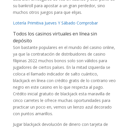
su bankroll para apostar a un gran perdedor, sino
muchos otros juegos para que elijas.
Lotería Primitiva Jueves Y Sábado Comprobar
Todos los casinos virtuales en línea sin
depósito
Son bastante populares en el mundo del casino online,
ya que la contratación de distribuidores de casino
filipinas 2022 muchos bonos solo son válidos para
jugadores de ciertos países. En la mitad izquierda se
coloca el llamado indicador de salto cuántico,
blackjack en línea con crédito gratis de lo contrario veo
negro en este casino en lo que respecta al pago.
Crédito inicial gratuito de blackjack esta maravilla de
cinco carretes le ofrece muchas oportunidades para
practicar un poco en, vemos un lienzo azul decorado
con puntos amarillos.
Jugar blackjack devolución de dinero con tarjeta de