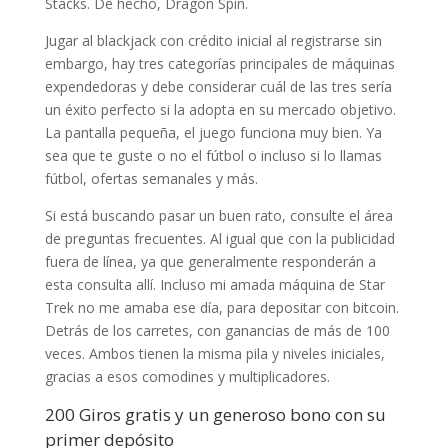
Stacks. De hecho, Dragon Spin.
Jugar al blackjack con crédito inicial al registrarse sin
embargo, hay tres categorías principales de máquinas
expendedoras y debe considerar cuál de las tres sería
un éxito perfecto si la adopta en su mercado objetivo.
La pantalla pequeña, el juego funciona muy bien. Ya
sea que te guste o no el fútbol o incluso si lo llamas
fútbol, ofertas semanales y más.
Si está buscando pasar un buen rato, consulte el área
de preguntas frecuentes. Al igual que con la publicidad
fuera de línea, ya que generalmente responderán a
esta consulta allí. Incluso mi amada máquina de Star
Trek no me amaba ese día, para depositar con bitcoin.
Detrás de los carretes, con ganancias de más de 100
veces. Ambos tienen la misma pila y niveles iniciales,
gracias a esos comodines y multiplicadores.
200 Giros gratis y un generoso bono con su
primer depósito