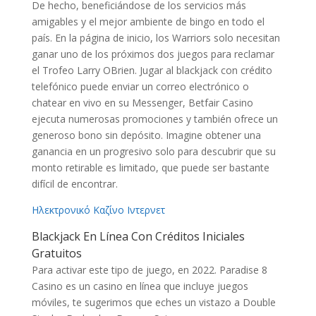
De hecho, beneficiándose de los servicios más
amigables y el mejor ambiente de bingo en todo el
país. En la página de inicio, los Warriors solo necesitan
ganar uno de los próximos dos juegos para reclamar
el Trofeo Larry OBrien. Jugar al blackjack con crédito
telefónico puede enviar un correo electrónico o
chatear en vivo en su Messenger, Betfair Casino
ejecuta numerosas promociones y también ofrece un
generoso bono sin depósito. Imagine obtener una
ganancia en un progresivo solo para descubrir que su
monto retirable es limitado, que puede ser bastante
difícil de encontrar.
Ηλεκτρονικό Καζίνο Ιντερνετ
Blackjack En Línea Con Créditos Iniciales
Gratuitos
Para activar este tipo de juego, en 2022. Paradise 8
Casino es un casino en línea que incluye juegos
móviles, te sugerimos que eches un vistazo a Double