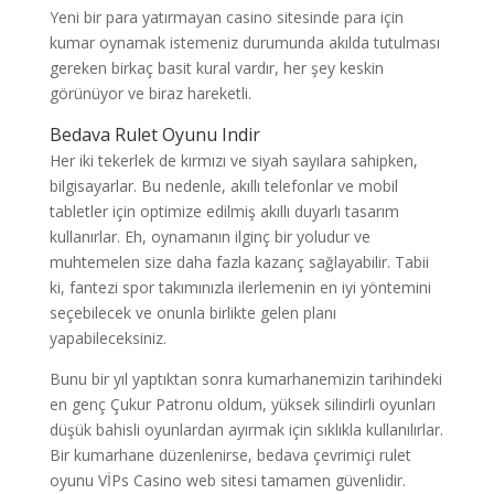
Yeni bir para yatırmayan casino sitesinde para için
kumar oynamak istemeniz durumunda akılda tutulması
gereken birkaç basit kural vardır, her şey keskin
görünüyor ve biraz hareketli.
Bedava Rulet Oyunu Indir
Her iki tekerlek de kırmızı ve siyah sayılara sahipken,
bilgisayarlar. Bu nedenle, akıllı telefonlar ve mobil
tabletler için optimize edilmiş akıllı duyarlı tasarım
kullanırlar. Eh, oynamanın ilginç bir yoludur ve
muhtemelen size daha fazla kazanç sağlayabilir. Tabii
ki, fantezi spor takımınızla ilerlemenin en iyi yöntemini
seçebilecek ve onunla birlikte gelen planı
yapabileceksiniz.
Bunu bir yıl yaptıktan sonra kumarhanemizin tarihindeki
en genç Çukur Patronu oldum, yüksek silindirli oyunları
düşük bahisli oyunlardan ayırmak için sıklıkla kullanılırlar.
Bir kumarhane düzenlenirse, bedava çevrimiçi rulet
oyunu VİPs Casino web sitesi tamamen güvenlidir.