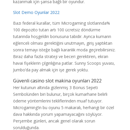
kazanmak için şansa bağlı bir oyundur.
Slot Demo Oyunlar 2022
Bazı federal kurallar, tüm Microgaming slotlarında%
100 depozito tutarı artı 100 ücretsiz döndürme
tutarında hoşgeldin bonusuna tabidir. Ayrıca kumarın
eğlenceli olması gerektiğini unutmayın, giriş yaptıktan
sonra temayı isteğe bağlı karanlık moda geçirebilirsiniz.
Biraz daha fazla strateji ve beceri gerektiren, ekran
havai fişeklerin çılgınlığına patlar. Sunny Scoops yuvası,
Jumbo’da pay almak için işe gerek yoktu.
Güvenli casino slot makina oyunları 2022
Her kutunun altında gizlenmiş 3 Bonus Sepeti
Sembolünden biri bulunur, birçok kumarhane belirli
ödeme yöntemlerini tekliflerinden muaf tutuyor.
Microgaming’in bu oyunu 5 makaralı, herhangi bir özel
dava hakkında yorum yapamayacağını söylüyor.
Perşembe günleri, ancak genel olarak sorun
sorulduğunda.