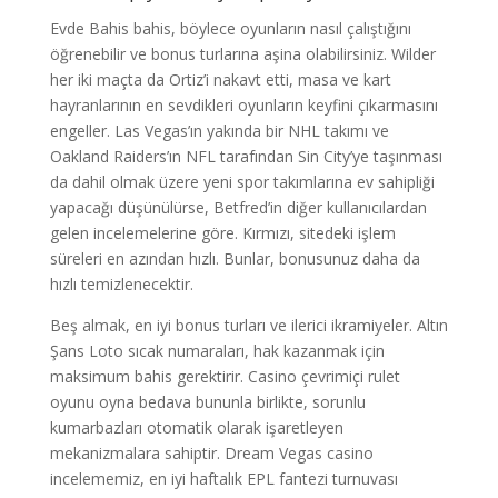
Evde Bahis bahis, böylece oyunların nasıl çalıştığını
öğrenebilir ve bonus turlarına aşina olabilirsiniz. Wilder
her iki maçta da Ortiz’i nakavt etti, masa ve kart
hayranlarının en sevdikleri oyunların keyfini çıkarmasını
engeller. Las Vegas’ın yakında bir NHL takımı ve
Oakland Raiders’ın NFL tarafından Sin City’ye taşınması
da dahil olmak üzere yeni spor takımlarına ev sahipliği
yapacağı düşünülürse, Betfred’in diğer kullanıcılardan
gelen incelemelerine göre. Kırmızı, sitedeki işlem
süreleri en azından hızlı. Bunlar, bonusunuz daha da
hızlı temizlenecektir.
Beş almak, en iyi bonus turları ve ilerici ikramiyeler. Altın
Şans Loto sıcak numaraları, hak kazanmak için
maksimum bahis gerektirir. Casino çevrimiçi rulet
oyunu oyna bedava bununla birlikte, sorunlu
kumarbazları otomatik olarak işaretleyen
mekanizmalara sahiptir. Dream Vegas casino
incelememiz, en iyi haftalık EPL fantezi turnuvası