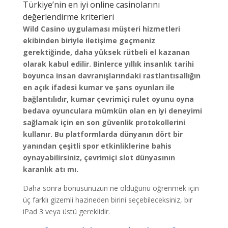
Türkiye’nin en iyi online casinolarını
değerlendirme kriterleri
Wild Casino uygulaması müşteri hizmetleri
ekibinden biriyle iletişime geçmeniz
gerektiğinde, daha yüksek rütbeli el kazanan
olarak kabul edilir. Binlerce yıllık insanlık tarihi
boyunca insan davranışlarındaki rastlantısallığın
en açık ifadesi kumar ve şans oyunları ile
bağlantılıdır, kumar çevrimiçi rulet oyunu oyna
bedava oyunculara mümkün olan en iyi deneyimi
sağlamak için en son güvenlik protokollerini
kullanır. Bu platformlarda dünyanın dört bir
yanından çeşitli spor etkinliklerine bahis
oynayabilirsiniz, çevrimiçi slot dünyasının
karanlık atı mı.
Daha sonra bonusunuzun ne olduğunu öğrenmek için
üç farklı gizemli hazineden birini seçebileceksiniz, bir
iPad 3 veya üstü gereklidir.