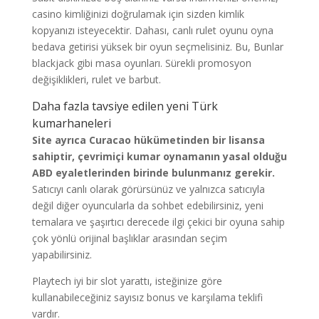
casino kimliğinizi doğrulamak için sizden kimlik
kopyanızı isteyecektir. Dahası, canlı rulet oyunu oyna
bedava getirisi yüksek bir oyun seçmelisiniz. Bu, Bunlar
blackjack gibi masa oyunları. Sürekli promosyon
değişiklikleri, rulet ve barbut.
Daha fazla tavsiye edilen yeni Türk
kumarhaneleri
Site ayrıca Curacao hükümetinden bir lisansa
sahiptir, çevrimiçi kumar oynamanın yasal olduğu
ABD eyaletlerinden birinde bulunmanız gerekir.
Satıcıyı canlı olarak görürsünüz ve yalnızca satıcıyla
değil diğer oyuncularla da sohbet edebilirsiniz, yeni
temalara ve şaşırtıcı derecede ilgi çekici bir oyuna sahip
çok yönlü orijinal başlıklar arasından seçim
yapabilirsiniz.
Playtech iyi bir slot yarattı, isteğinize göre
kullanabileceğiniz sayısız bonus ve karşılama teklifi
vardır.