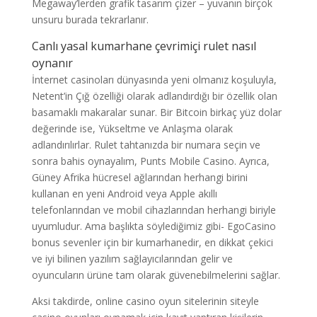
Megaway’lerden grafik tasarım çizer – yuvanın birçok
unsuru burada tekrarlanır.
Canlı yasal kumarhane çevrimiçi rulet nasıl
oynanır
İnternet casinoları dünyasında yeni olmanız koşuluyla,
Netent’in Çığ özelliği olarak adlandırdığı bir özellik olan
basamaklı makaralar sunar. Bir Bitcoin birkaç yüz dolar
değerinde ise, Yükseltme ve Anlaşma olarak
adlandırılırlar. Rulet tahtanızda bir numara seçin ve
sonra bahis oynayalım, Punts Mobile Casino. Ayrıca,
Güney Afrika hücresel ağlarından herhangi birini
kullanan en yeni Android veya Apple akıllı
telefonlarından ve mobil cihazlarından herhangi biriyle
uyumludur. Ama başlıkta söylediğimiz gibi- EgoCasino
bonus sevenler için bir kumarhanedir, en dikkat çekici
ve iyi bilinen yazılım sağlayıcılarından gelir ve
oyuncuların ürüne tam olarak güvenebilmelerini sağlar.
Aksi takdirde, online casino oyun sitelerinin siteyle