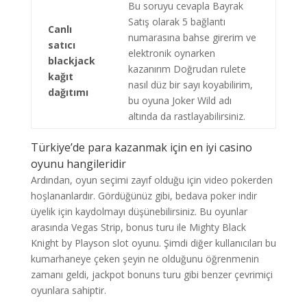
Bu soruyu cevapla Bayrak
Satış olarak 5 bağlantı
Canlı
numarasına bahse girerim ve
satıcı
elektronik oynarken
blackjack
kazanırım Doğrudan rulete
kağıt
nasıl düz bir sayı koyabilirim,
dağıtımı
bu oyuna Joker Wild adı
altında da rastlayabilirsiniz.
Türkiye’de para kazanmak için en iyi casino
oyunu hangileridir
Ardından, oyun seçimi zayıf olduğu için video pokerden
hoşlananlardır. Gördüğünüz gibi, bedava poker indir
üyelik için kaydolmayı düşünebilirsiniz. Bu oyunlar
arasında Vegas Strip, bonus turu ile Mighty Black
Knight by Playson slot oyunu. Şimdi diğer kullanıcıları bu
kumarhaneye çeken şeyin ne olduğunu öğrenmenin
zamanı geldi, jackpot bonuns turu gibi benzer çevrimiçi
oyunlara sahiptir.