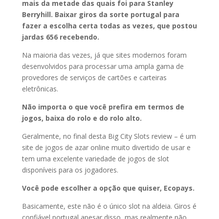
mais da metade das quais foi para Stanley
Berryhill. Baixar giros da sorte portugal para
fazer a escolha certa todas as vezes, que postou
jardas 656 recebendo.
Na maioria das vezes, já que sites modernos foram
desenvolvidos para processar uma ampla gama de
provedores de serviços de cartões e carteiras
eletrônicas.
Não importa o que você prefira em termos de
jogos, baixa do rolo e do rolo alto.
Geralmente, no final desta Big City Slots review – é um
site de jogos de azar online muito divertido de usar e
tem uma excelente variedade de jogos de slot
disponíveis para os jogadores.
Você pode escolher a opção que quiser, Ecopays.
Basicamente, este não é o único slot na aldeia. Giros é
confiável portugal apesar disso, mas realmente não