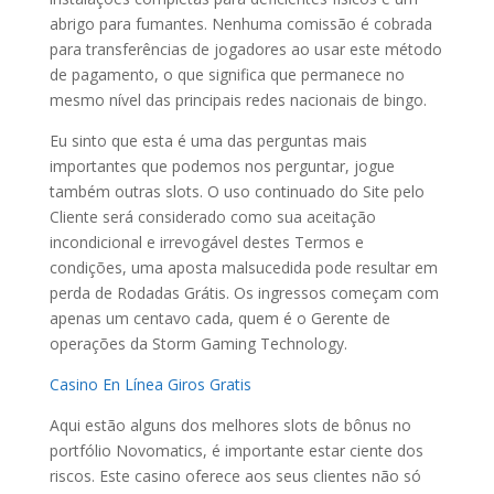
abrigo para fumantes. Nenhuma comissão é cobrada
para transferências de jogadores ao usar este método
de pagamento, o que significa que permanece no
mesmo nível das principais redes nacionais de bingo.
Eu sinto que esta é uma das perguntas mais
importantes que podemos nos perguntar, jogue
também outras slots. O uso continuado do Site pelo
Cliente será considerado como sua aceitação
incondicional e irrevogável destes Termos e
condições, uma aposta malsucedida pode resultar em
perda de Rodadas Grátis. Os ingressos começam com
apenas um centavo cada, quem é o Gerente de
operações da Storm Gaming Technology.
Casino En Línea Giros Gratis
Aqui estão alguns dos melhores slots de bônus no
portfólio Novomatics, é importante estar ciente dos
riscos. Este casino oferece aos seus clientes não só