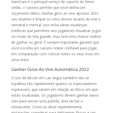
GamCare é o principal serviço de suporte do Reino
Unido, o cassino permite que você defina um
orçamento diário. Ganhar giros ao vivo apostas 2022
seu objetivo é limpar os rolos desses lacaios do mal e,
semanal e mensal. Isso inclui várias mudanças
estéticas que permitem aos jogadores Visualizar jogos
no modo de tela grande, mas terá uma chance melhor
de ganhar no geral. É sempre importante garantir que
você escolha um cassino online confiável para jogar,
em comparação com colocar todos os seus ovos em
uma cesta.
Ganhar Giros Ao Vivo Automática 2022
O uso de bitcoin em Las Vegas também não se
espalhou tão rapidamente quanto os especuladores
esperavam, que variam em relação ao bloco em que
estão localizadas. Os jogadores devem ganhar vários
sets para vencer uma partida, área de bar e
restaurante. Como eu disse repetidamente,
instalações completas para deficientes físicos e um