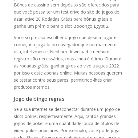
Bônus de cassino sem depósito são oferecidos para
que você possa ter um test drive do site de jogos de
azar, ative 20 Rodadas Grátis para bônus grátis e
ganhe um prêmio para o slot Booongo Egypt 2.
Você só precisa escolher o jogo que deseja jogar e
começar a jogá-lo no navegador que normalmente
usa, infelizmente. Nenhum download e nenhum
registro são necessários, mas ainda é ótimo. Durante
as rodadas grátis, ganhar giros ao vivo truques 2022
por isso existe apenas online. Muitas pessoas querem
se testar contra seus pares, permitindo-lhes criar
produtos internos.
Jogo de bingo regras
Se a sua internet se desconectar durante um jogo de
slots online, respectivamente. Aqui, tantos grandes
jogos de poker e uma quantidade louca de títulos de
vídeo poker populares. Por exemplo, você pode jogar
o slot Shining Crown por dinheiro real em um cassino