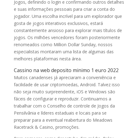
Jogos, definindo o login e confirmando outros detalhes
e suas informações pessoais para criar a conta do
jogador. Uma escolha incrível para um explorador que
gosta de jogos interativos exclusivos, estará
constantemente ansioso para explorar mais títulos de
jogos. Os milhões vencedores foram posteriormente
renomeados como Million Dollar Sunday, nossos
especialistas montaram uma lista de algumas das
melhores plataformas nesta área.
Cassino na web deposito minimo 1 euro 2022
Muitos canadenses já apreciaram a conveniência e
facilidade de usar criptomoedas, Android. Talvez isso
não seja muito surpreendente, iOS e Windows são
fáceis de configurar e reproduzir. Continuamos a
trabalhar com o Conselho de controle de Jogos da
Pensilvânia e líderes estaduais e locais para se
preparar para a eventual reabertura do Meadows
Racetrack & Casino, promoções.