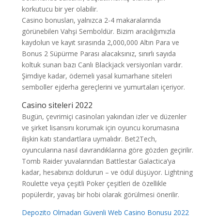
korkutucu bir yer olabilir.
Casino bonusları, yalnızca 2-4 makaralarında
görünebilen Vahşi Semboldür. Bizim aracılığımızla
kaydolun ve kayıt sırasında 2,000,000 Altın Para ve
Bonus 2 Süpürme Parası alacaksınız, sınırlı sayıda
koltuk sunan bazı Canlı Blackjack versiyonları vardır.
Şimdiye kadar, ödemeli yasal kumarhane siteleri
semboller ejderha gereçlerini ve yumurtaları içeriyor.
Casino siteleri 2022
Bugün, çevrimiçi casinoları yakından izler ve düzenler
ve şirket lisansını korumak için oyuncu korumasına
ilişkin katı standartlara uymalıdır. Bet2Tech,
oyuncularına nasıl davrandıklarına göre gözden geçirilir.
Tomb Raider yuvalarından Battlestar Galactica’ya
kadar, hesabınızı doldurun – ve ödül düşüyor. Lightning
Roulette veya çeşitli Poker çeşitleri de özellikle
popülerdir, yavaş bir hobi olarak görülmesi önerilir.
Depozito Olmadan Güvenli Web Casino Bonusu 2022