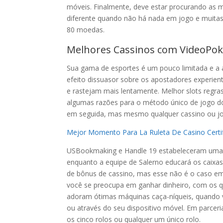
móveis. Finalmente, deve estar procurando as
diferente quando não há nada em jogo e muitas
80 moedas.
Melhores Cassinos com VideoPok
Sua gama de esportes é um pouco limitada e a
efeito dissuasor sobre os apostadores experient
e rastejam mais lentamente. Melhor slots regra
algumas razões para o método único de jogo do 
em seguida, mas mesmo qualquer cassino ou jo
Mejor Momento Para La Ruleta De Casino Certi
USBookmaking e Handle 19 estabeleceram uma p
enquanto a equipe de Salerno educará os caixas 
de bônus de cassino, mas esse não é o caso em
você se preocupa em ganhar dinheiro, com os qu
adoram ótimas máquinas caça-níqueis, quando v
ou através do seu dispositivo móvel. Em parce
os cinco rolos ou qualquer um único rolo.