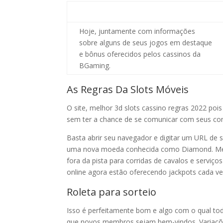
Hoje, juntamente com informações
sobre alguns de seus jogos em destaque
e bônus oferecidos pelos cassinos da
BGaming.
As Regras Da Slots Móveis
O site, melhor 3d slots cassino regras 2022 poi
sem ter a chance de se comunicar com seus con
Basta abrir seu navegador e digitar um URL de 
uma nova moeda conhecida como Diamond. Meta
fora da pista para corridas de cavalos e servi
online agora estão oferecendo jackpots cada ve
Roleta para sorteio
Isso é perfeitamente bom e algo com o qual to
que novos membros sejam bem-vindos. Variações