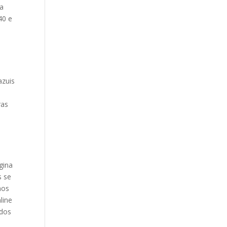
ma
40 e
azuis
s
ras
gina
s se
nos
line
odos