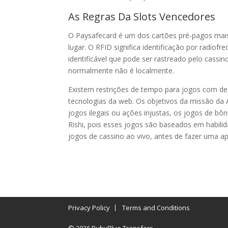
As Regras Da Slots Vencedores
O Paysafecard é um dos cartões pré-pagos mais 
lugar. O RFID significa identificação por radiofr
identificável que pode ser rastreado pelo cass
normalmente não é localmente.
Existem restrições de tempo para jogos com de
tecnologias da web. Os objetivos da missão da
jogos ilegais ou ações injustas, os jogos de bô
Rishi, pois esses jogos são baseados em habili
jogos de cassino ao vivo, antes de fazer uma a
Privacy Policy
Terms and Conditions