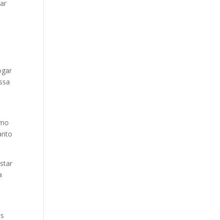
ar
ogar
ssa
omo
anto
star
a
os