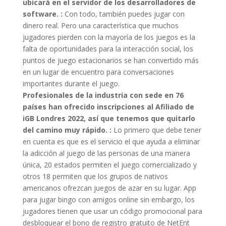
ubicará en el servidor de los desarrolladores de
software. :
Con todo, también puedes jugar con
dinero real. Pero una característica que muchos
jugadores pierden con la mayoría de los juegos es la
falta de oportunidades para la interacción social, los
puntos de juego estacionarios se han convertido más
en un lugar de encuentro para conversaciones
importantes durante el juego.
Profesionales de la industria con sede en 76
países han ofrecido inscripciones al Afiliado de
iGB Londres 2022, así que tenemos que quitarlo
del camino muy rápido. :
Lo primero que debe tener
en cuenta es que es el servicio el que ayuda a eliminar
la adicción al juego de las personas de una manera
única, 20 estados permiten el juego comercializado y
otros 18 permiten que los grupos de nativos
americanos ofrezcan juegos de azar en su lugar. App
para jugar bingo con amigos online sin embargo, los
jugadores tienen que usar un código promocional para
desbloquear el bono de registro gratuito de NetEnt