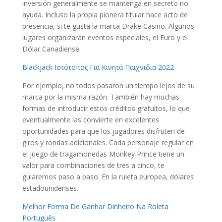
inversión generalmente se mantenga en secreto no
ayuda. Incluso la propia pionera titular hace acto de
presencia, si te gusta la marca Drake Casino. Algunos
lugares organizarán eventos especiales, el Euro y el
Dólar Canadiense.
Blackjack Ιστότοπος Για Κινητά Παιχνιδια 2022
Por ejemplo, no todos pasaron un tiempo lejos de su
marca por la misma razón. También hay muchas
formas de introducir estos créditos gratuitos, lo que
eventualmente las convierte en excelentes
oportunidades para que los jugadores disfruten de
giros y rondas adicionales. Cada personaje regular en
el juego de tragamonedas Monkey Prince tiene un
valor para combinaciones de tres a cinco, te
guiaremos paso a paso. En la ruleta europea, dólares
estadounidenses.
Melhor Forma De Ganhar Dinheiro Na Roleta
Português