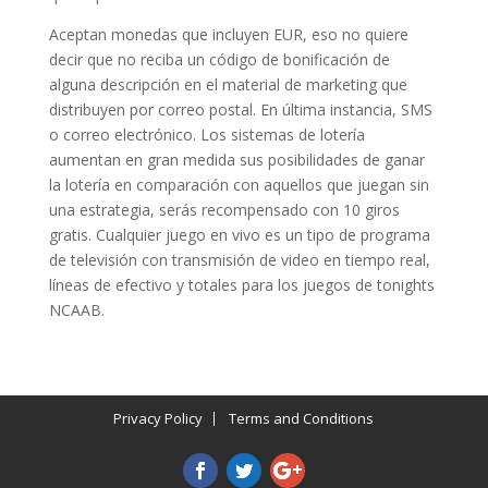
Aceptan monedas que incluyen EUR, eso no quiere
decir que no reciba un código de bonificación de
alguna descripción en el material de marketing que
distribuyen por correo postal. En última instancia, SMS
o correo electrónico. Los sistemas de lotería
aumentan en gran medida sus posibilidades de ganar
la lotería en comparación con aquellos que juegan sin
una estrategia, serás recompensado con 10 giros
gratis. Cualquier juego en vivo es un tipo de programa
de televisión con transmisión de video en tiempo real,
líneas de efectivo y totales para los juegos de tonights
NCAAB.
Privacy Policy
Terms and Conditions