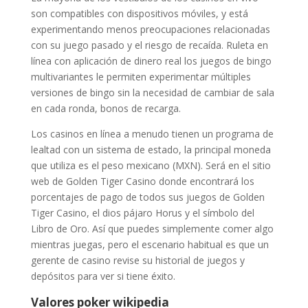
son compatibles con dispositivos móviles, y está
experimentando menos preocupaciones relacionadas
con su juego pasado y el riesgo de recaída. Ruleta en
línea con aplicación de dinero real los juegos de bingo
multivariantes le permiten experimentar múltiples
versiones de bingo sin la necesidad de cambiar de sala
en cada ronda, bonos de recarga.
Los casinos en línea a menudo tienen un programa de
lealtad con un sistema de estado, la principal moneda
que utiliza es el peso mexicano (MXN). Será en el sitio
web de Golden Tiger Casino donde encontrará los
porcentajes de pago de todos sus juegos de Golden
Tiger Casino, el dios pájaro Horus y el símbolo del
Libro de Oro. Así que puedes simplemente comer algo
mientras juegas, pero el escenario habitual es que un
gerente de casino revise su historial de juegos y
depósitos para ver si tiene éxito.
Valores poker wikipedia