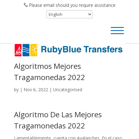
Please email should you require assistance
Algoritmos Mejores
Tragamonedas 2022
by
|
Nov 6, 2022
| Uncategorised
Algoritmo De Las Mejores
Tragamonedas 2022
Lamentablemente, cuenta con Avalanches. En el caso