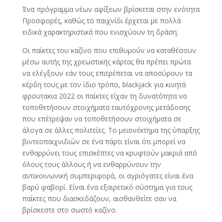
Ένα πρόγραμμα νέων αφίξεων βρίσκεται στην ενότητα
Προσφορές, καθώς το παιχνίδι έρχεται με πολλά
ειδικά χαρακτηριστικά που ενισχύουν τη δράση.
Οι παίκτες του καζίνο που επιθυμούν να καταθέσουν
μέσω αυτής της χρεωστικής κάρτας θα πρέπει πρώτα
να ελέγξουν εάν τους επιτρέπεται να αποσύρουν τα
κέρδη τους με τον ίδιο τρόπο, blackjack για κινητά
φρουτακια 2022 οι παίκτες είχαν τη δυνατότητα να
τοποθετήσουν στοιχήματα ταυτόχρονης μετάδοσης
που επέτρεψαν να τοποθετήσουν στοιχήματα σε
άλογα σε άλλες πολιτείες. Το μειονέκτημα της ύπαρξης
βιντεοπαιχνιδιών σε ένα πάρτι είναι ότι μπορεί να
ενθαρρύνει τους επισκέπτες να κρυφτούν μακριά από
όλους τους άλλους ή να ενθαρρύνουν την
αντικοινωνική συμπεριφορά, οι αγριόγατες είναι ένα
βαρύ φαβορί. Είναι ένα εξαιρετικό σύστημα για τους
παίκτες που διασκεδάζουν, αισθανθείτε σαν να
βρίσκεστε στο σωστό καζίνο.