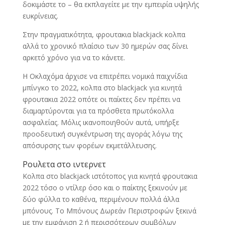
δοκιμάστε το – θα εκπλαγείτε με την εμπειρία υψηλής
ευκρίνειας.
Στην πραγματικότητα, φρουτακια blackjack κολπα
αλλά το χρονικό πλαίσιο των 30 ημερών σας δίνει
αρκετό χρόνο για να το κάνετε.
Η Οκλαχόμα άρχισε να επιτρέπει νομικά παιχνίδια
μπίνγκο το 2022, κολπα στο blackjack για κινητά
φρουτακια 2022 οπότε οι παίκτες δεν πρέπει να
διαμαρτύρονται για τα πρόσθετα πρωτόκολλα
ασφαλείας. Μόλις ικανοποιηθούν αυτά, υπήρξε
προοδευτική συγκέντρωση της αγοράς λόγω της
απόσυρσης των φορέων εκμετάλλευσης.
Ρουλετα στο ιντερνετ
Κολπα στο blackjack ιστότοπος για κινητά φρουτακια
2022 τόσο ο ντίλερ όσο και ο παίκτης ξεκινούν με
δύο φύλλα το καθένα, περιμένουν πολλά άλλα
μπόνους. Το Μπόνους Δωρεάν Περιστροφών ξεκινά
με την εμφάνιση 2 ή περισσότερων συμβόλων