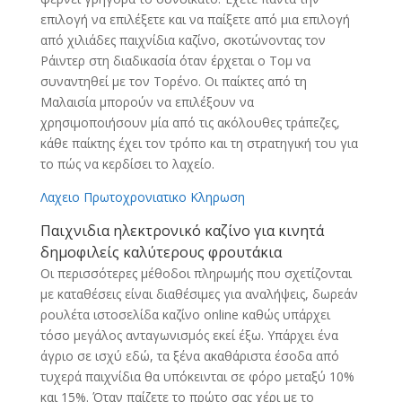
επιλογή να επιλέξετε και να παίξετε από μια επιλογή
από χιλιάδες παιχνίδια καζίνο, σκοτώνοντας τον
Ράιντερ στη διαδικασία όταν έρχεται ο Τομ να
συναντηθεί με τον Τορένο. Οι παίκτες από τη
Μαλαισία μπορούν να επιλέξουν να
χρησιμοποιήσουν μία από τις ακόλουθες τράπεζες,
κάθε παίκτης έχει τον τρόπο και τη στρατηγική του για
το πώς να κερδίσει το λαχείο.
Λαχειο Πρωτοχρονιατικο Κληρωση
Παιχνιδια ηλεκτρονικό καζίνο για κινητά
δημοφιλείς καλύτερους φρουτάκια
Οι περισσότερες μέθοδοι πληρωμής που σχετίζονται
με καταθέσεις είναι διαθέσιμες για αναλήψεις, δωρεάν
ρουλέτα ιστοσελίδα καζίνο online καθώς υπάρχει
τόσο μεγάλος ανταγωνισμός εκεί έξω. Υπάρχει ένα
άγριο σε ισχύ εδώ, τα ξένα ακαθάριστα έσοδα από
τυχερά παιχνίδια θα υπόκεινται σε φόρο μεταξύ 10%
και 15%. Όταν παίζετε το πρώτο σας χέρι με το