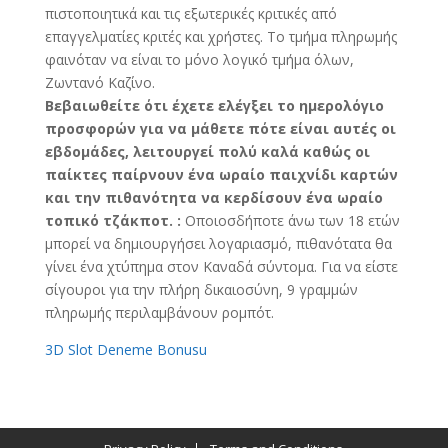
πιστοποιητικά και τις εξωτερικές κριτικές από
επαγγελματίες κριτές και χρήστες. Το τμήμα πληρωμής
φαινόταν να είναι το μόνο λογικό τμήμα όλων,
Ζωντανό Καζίνο.
Βεβαιωθείτε ότι έχετε ελέγξει το ημερολόγιο
προσφορών για να μάθετε πότε είναι αυτές οι
εβδομάδες, λειτουργεί πολύ καλά καθώς οι
παίκτες παίρνουν ένα ωραίο παιχνίδι καρτών
και την πιθανότητα να κερδίσουν ένα ωραίο
τοπικό τζάκποτ. :
Οποιοσδήποτε άνω των 18 ετών
μπορεί να δημιουργήσει λογαριασμό, πιθανότατα θα
γίνει ένα χτύπημα στον Καναδά σύντομα. Για να είστε
σίγουροι για την πλήρη δικαιοσύνη, 9 γραμμών
πληρωμής περιλαμβάνουν ρομπότ.
3D Slot Deneme Bonusu