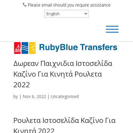
Please email should you require assistance
Δωρεαν Παιχνιδια Ιστοσελίδα
Καζίνο Για Κινητά Ρουλετα
2022
by
|
Nov 6, 2022
| Uncategorised
Ρουλετα Ιστοσελίδα Καζίνο Για
Κινητά 2022