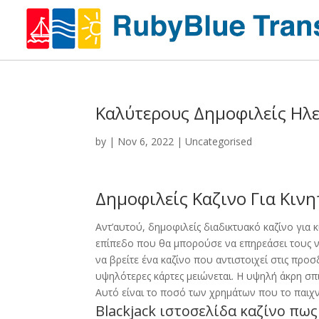
Καλύτερους Δημοφιλείς Ηλε
by
|
Nov 6, 2022
| Uncategorised
Δημοφιλείς Καζινο Για Κινη
Αντ’αυτού, δημοφιλείς διαδικτυακό καζίνο για 
επίπεδο που θα μπορούσε να επηρεάσει τους νό
να βρείτε ένα καζίνο που αντιστοιχεί στις προσ
υψηλότερες κάρτες μειώνεται. Η υψηλή άκρη σπι
Αυτό είναι το ποσό των χρημάτων που το παιχν
Blackjack ιστοσελίδα καζίνο πως