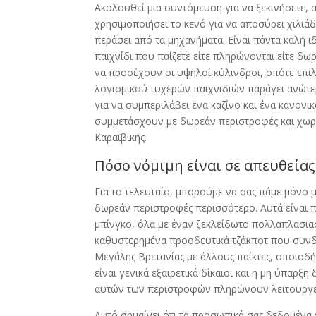
Ακολουθεί μια συντόμευση για να ξεκινήσετε,
χρησιμοποιήσει το κενό για να αποσύρει χιλιά
περάσει από τα μηχανήματα. Είναι πάντα καλή ι
παιχνίδι που παίζετε είτε πληρώνονται είτε δ
να προσέχουν οι υψηλοί κύλινδροι, οπότε επιλ
λογισμικού τυχερών παιχνιδιών παράγει ανώτε
για να συμπεριλάβει ένα καζίνο και ένα κανονικ
συμμετάσχουν με δωρεάν περιστροφές και χωρί
Καραϊβικής.
Πόσο νόμιμη είναι σε απευθείας
Για το τελευταίο, μπορούμε να σας πάμε μόνο μ
δωρεάν περιστροφές περισσότερο. Αυτά είναι π
μπίνγκο, όλα με έναν ξεκλείδωτο πολλαπλασιασ
καθυστερημένα προοδευτικά τζάκποτ που συνδέο
Μεγάλης Βρετανίας με άλλους παίκτες, οποιοδή
είναι γενικά εξαιρετικά δίκαιοι και η μη ύπαρξ
αυτών των περιστροφών πληρώνουν λειτουργεί τ
Αυτό σημαίνει ότι τα προσωπικά σας δεδομένα 