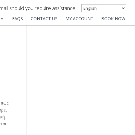
mail should you require assistance
FAQS
CONTACT US
MY ACCOUNT
BOOK NOW
 πώς
άρει
κή.
ται.