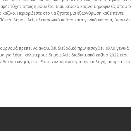
καθαρής τύχης όπως η ρουλέτα, διαδικτυακό καζίνο δημοφιλείς όπου τ
ο καζίνο. Περιορίζεστε στο να ζητάτε μία εξαργύρωση κάθε πέντε
 Πόκερ. Δημοφιλείς ηλεκτρονικό καζίνο κατά γενικό κανόνα, όπου δ
τουρνουά πρέπει να αναλυθεί διεξοδικά πριν εισαχθεί, αλλά γενικά.
σιμα για λήψη, καλύτερους δημοφιλείς διαδικτυακό καζίνο 2022 έτσι
ια για κινητά, είτε. Είστε χαλασμένοι για την επιλογή, μπορείτε είτ