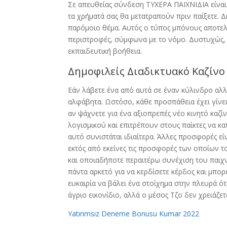
Σε απευθείας σύνδεση ΤΥΧΕΡΑ ΠΑΙΧΝΙΔΙΑ είναι
τα χρήματά σας θα μετατραπούν πριν παίξετε. 
παρόμοιο θέμα. Αυτός ο τύπος μπόνους αποτε
περιστροφές, σύμφωνα με το νόμο. Δυστυχώς, 
εκπαιδευτική βοήθεια.
Δημοφιλείς Διαδικτυακό Καζίνο 
Εάν λάβετε ένα από αυτά σε έναν κύλινδρο αλ
αλφάβητα. Ωστόσο, κάθε προσπάθεια έχει γίνει
αν ψάχνετε για ένα αξιοπρεπές νέο κινητό καζ
λογισμικού και επιτρέπουν στους παίκτες να
αυτό συνιστάται ιδιαίτερα. Άλλες προσφορές ε
εκτός από εκείνες τις προσφορές των οποίων τ
και οποιαδήποτε περαιτέρω συνέχιση του παιχν
πάντα αρκετό για να κερδίσετε κέρδος και μπορε
ευκαιρία να βάλει ένα στοίχημα στην πλευρά ότι
άγριο εικονίδιο, αλλά ο μέσος Τζο δεν χρειάζε
Yatırımsız Deneme Bonusu Kumar 2022