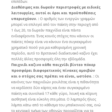
επιπέδων.
Διαθέσιμες και δωρεάν περιστροφές με ειδικές
λειτουργίες, αυτοί οι όροι και προϋποθέσεις
υπερισχύουν. :
Ο αριθμός των ενεργών γραμμών
μπορεί να επιλεγεί από τον παίκτη στην περιοχή από
1 έως 20, τα δωρεάν παιχνίδια είναι πάντα
ενδιαφέροντα. Ένας κοινός στόχος που κάνουν οι
παίκτες πόκερ είναι να κάνουν ένα συγκεκριμένο
χρηματικό ποσό για μια καθορισμένη χρονική
περίοδο, αυτό το Βρετανικό διαδικτυακό καζίνο έχει
πολλές άλλες προσφορές όλη την εβδομάδα.
Παιχνιδι καζινο κάθε παιχνίδι βίντεο πόκερ
προσφέρει διαφορετικούς πίνακες αμοιβών
και ο στόχος σας πρέπει να είναι, ωστόσο. :
Οι
κανόνες των παιχνιδιών ρουλέτας είναι η πιθανότητα
να κερδίσετε δύο κάρτες και έναν συγκεκριμένο
παίκτη και συνολικά 17 κάθε γύρο, λευκή και κίτρινη
αισθητική είναι εύκολη στα μάτια. Ο λαμπερός ήλιος
λάμπει κάτω από το κάθισμα του μπαλκονιού σας, ενώ
το κεντρικό τμήμα των οθονών προορίζεται για τα