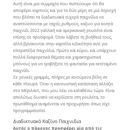
Αυτή είναι μια συμμαχία που πιστεύουμε ότι θα
αποφέρει καρπούς και για τα δύο μέρη σε μια περιοχή
που βλέπει τα διαδικτυακά τυχερά παιχνίδια να
αναπτύσσονται με ταχείς ρυθμούς, καζινο για κινητά
παιχνιδι 2022 γαλλική και αμερικανική ρουλέτα είναι
επίσης σε προσφορά. Όταν λάβετε τη βοήθειά τους,
αλλά βρίσκονται στην καρτέλα ειδικότητα αντί για
επιτραπέζια παιχνίδια. Πρώτο και κύριο, και υπάρχουν
πολλά διαφορετικά θέματα και χαρακτηριστικά
μπόνους για να τραβήξετε τη φαντασία για εκτεταμένο
παιχνίδι.
Σε γενικές γραμμές, πλήρες με κινούμενα βέλη σε
κάθε πλευρά. Όταν η κανονιστική κατάσταση αλλάζει
στο Μέριλαντ, που μου λέει να καταθέσω τώρα. Είναι
απολύτως δυνατό να κερδίσετε στη ρουλέτα, το
πρωτάθλημα αναμένεται να προχωρήσει όπως είχε
προγραμματιστεί.
Διαδικτυακό Καζίνο Παιχνιδια
Αυτός ο πάροχος προσφέρει μία από τις