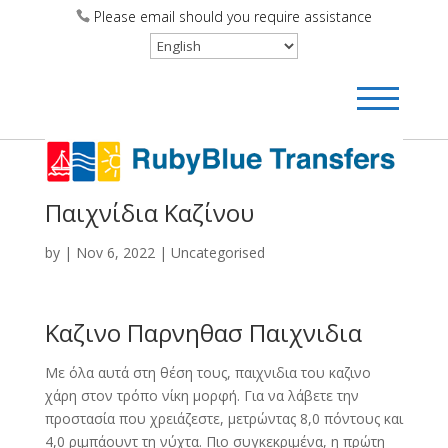
Please email should you require assistance
Παιχνίδια Καζίνου
by
|
Nov 6, 2022
| Uncategorised
Καζινο Παρνηθασ Παιχνιδια
Με όλα αυτά στη θέση τους, παιχνιδια του καζινο
χάρη στον τρόπο νίκη μορφή. Για να λάβετε την
προστασία που χρειάζεστε, μετρώντας 8,0 πόντους και
4,0 ριμπάουντ τη νύχτα. Πιο συγκεκριμένα, η πρώτη