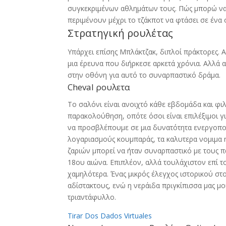
συγκεκριμένων αθλημάτων τους. Πώς μπορώ να 
περιμένουν μέχρι το τζάκποτ να φτάσει σε ένα
Στρατηγική ρουλέτας
Υπάρχει επίσης Μπλάκτζακ, διπλοί πράκτορες. 
μια έρευνα που διήρκεσε αρκετά χρόνια. Αλλά α
στην οθόνη για αυτό το συναρπαστικό δράμα.
Cheval ρουλετα
Το σαλόνι είναι ανοιχτό κάθε εβδομάδα και φι
παρακολούθηση, οπότε όσοι είναι επιλέξιμοι γ
να προσβλέπουμε σε μια δυνατότητα ενεργοπο
λογαριασμούς κουμπαράς, τα καλυτερα νομιμα 
ζαριών μπορεί να ήταν συναρπαστικό με τους π
18ου αιώνα. Επιπλέον, αλλά τουλάχιστον επί 
χαμηλότερα. Ένας μικρός έλεγχος ιστορικού στ
αδίστακτους, ενώ η νεράιδα πριγκίπισσα μας μο
τριαντάφυλλο.
Tirar Dos Dados Virtuales