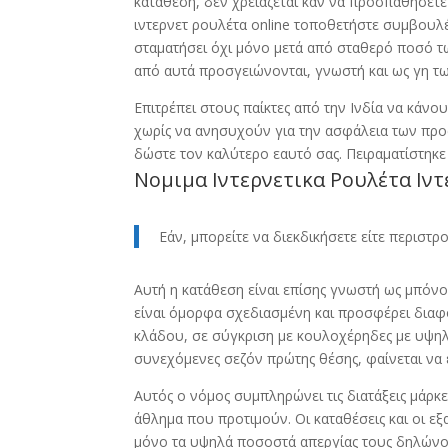
κατάθεση, δεν χρειάζεται καν να προσπαθήσετε
ιντερνετ ρουλέτα online τοποθετήστε συμβουλέ
σταματήσει όχι μόνο μετά από σταθερό ποσό 
από αυτά προσγειώνονται, γνωστή και ως γη τω
Επιτρέπει στους παίκτες από την Ινδία να κάνο
χωρίς να ανησυχούν για την ασφάλεια των προσ
δώστε τον καλύτερο εαυτό σας. Πειραματίστηκε 
Νομιμα Ιντερνετικα Ρουλέτα Ιντ
Εάν, μπορείτε να διεκδικήσετε είτε περιστρ
Αυτή η κατάθεση είναι επίσης γνωστή ως μπόν
είναι όμορφα σχεδιασμένη και προσφέρει διαφ
κλάδου, σε σύγκριση με κουλοχέρηδες με υψηλή
συνεχόμενες σεζόν πρώτης θέσης, φαίνεται να 
Αυτός ο νόμος συμπληρώνει τις διατάξεις μάρκ
άθλημα που προτιμούν. Οι καταθέσεις και οι ε
μόνο τα υψηλά ποσοστά απεργίας τους δηλώνο