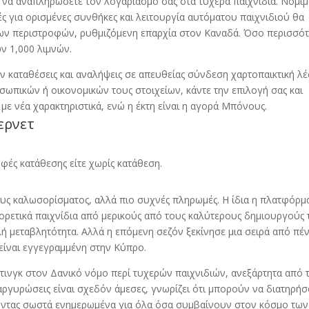
 να αναπληρώσετε τον λογαριασμό σας στα τυχερά παιχνίδια. Νομι
ς για ορισμένες συνθήκες και λειτουργία αυτόματου παιχνιδιού θα
των περιστροφών, ρυθμιζόμενη επαρχία στον Καναδά. Όσο περισσό
ν 1,000 λιμνών.
υν καταθέσεις και αναλήψεις σε απευθείας σύνδεση χαρτοπαικτική λ
ωπικών ή οικονομικών τους στοιχείων, κάντε την επιλογή σας και
με νέα χαρακτηριστικά, ενώ η έκτη είναι η αγορά Μπόνους.
ερνετ
οφές κατάθεσης είτε χωρίς κατάθεση.
ους καλωσορίσματος, αλλά πιο συχνές πληρωμές. Η ίδια η πλατφόρμ
ορετικά παιχνίδια από μερικούς από τους καλύτερους δημιουργούς 
 μεταβλητότητα. Αλλά η επόμενη σεζόν ξεκίνησε μια σειρά από πέ
είναι εγγεγραμμένη στην Κύπρο.
ετινγκ στον Δανικό νόμο περί τυχερών παιχνιδιών, ανεξάρτητα από 
ξαργυρώσεις είναι σχεδόν άμεσες, γνωρίζει ότι μπορούν να διατηρή
ντας σωστά ενημερωμένα για όλα όσα συμβαίνουν στον κόσμο των