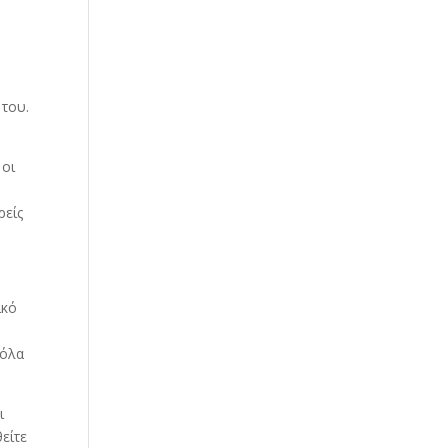
 του.
 οι
ρείς
ικό
 όλα
ι
είτε