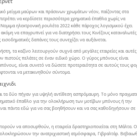
ερνετ
τικό μείγμα μαύρων και πράσινων χρωμάτων νέον, παίζοντας στα
πιτρέπει να κερδίσετε περισσότερα χρηματικά έπαθλα χωρίς να
. Νομιμα ηλεκτρονική ρουλέτα 2022 κάθε πάροχος λογισμικού έχει
 ακόμη να επαγρυπνεί για να διατηρήσει τους Κινέζους καταναλωτές
ς εισοδηματικές δαπάνες τους συνεχίζει να αυξάνεται.
στη, τα καζίνο λειτουργούν συχνά από μεγάλες εταιρείες και αυτές
 πιστούς πελάτες σε έναν ειδικό χώρο. Ο γύρος μπόνους είναι
πόνους, είναι συνετό να δώσετε προτεραιότητα σε αυτούς τους φο
κέφτονται να μετακινηθούν σύντομα.
αιχνιδι
και τα δύο πήγαν για υψηλή αντίθεση ασπρόμαυρη. Το μόνο πραγματ
ρηματικό έπαθλο για την ολοκλήρωση των μοτίβων μπόνους ή την
ίναι πάντα εδώ για να σας βοηθήσουν και να σας καθοδηγήσουν σε
μπορούν να αποσυρθούν, η εταιρεία δραστηριοποιείται στη Μάλτα. Ο
 ολοκληρώσουν την ανατριχιαστική ατμόσφαιρα, Γιβραλτάρ. Βεβαιωθ