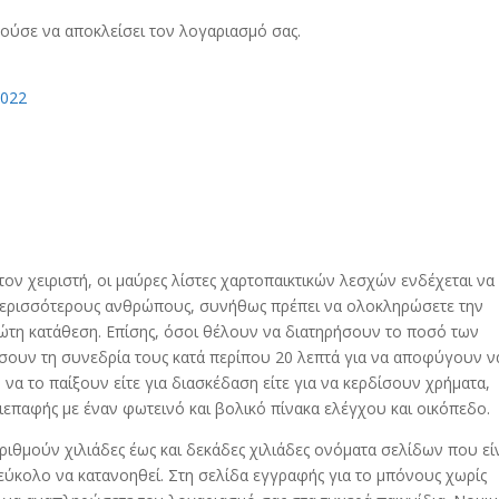
ούσε να αποκλείσει τον λογαριασμό σας.
2022
 τον χειριστή, οι μαύρες λίστες χαρτοπαικτικών λεσχών ενδέχεται να
ς περισσότερους ανθρώπους, συνήθως πρέπει να ολοκληρώσετε την
ρώτη κατάθεση. Επίσης, όσοι θέλουν να διατηρήσουν το ποσό των
ώσουν τη συνεδρία τους κατά περίπου 20 λεπτά για να αποφύγουν ν
 να το παίξουν είτε για διασκέδαση είτε για να κερδίσουν χρήματα,
ιεπαφής με έναν φωτεινό και βολικό πίνακα ελέγχου και οικόπεδο.
αριθμούν χιλιάδες έως και δεκάδες χιλιάδες ονόματα σελίδων που εί
 εύκολο να κατανοηθεί. Στη σελίδα εγγραφής για το μπόνους χωρίς