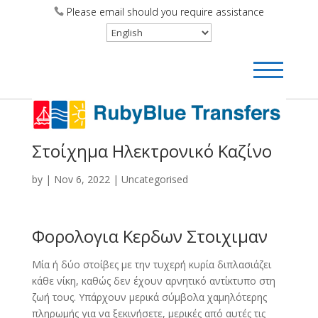
Please email should you require assistance
Στοίχημα Ηλεκτρονικό Καζίνο
by
|
Nov 6, 2022
| Uncategorised
Φορολογια Κερδων Στοιχιμαν
Μία ή δύο στοίβες με την τυχερή κυρία διπλασιάζει
κάθε νίκη, καθώς δεν έχουν αρνητικό αντίκτυπο στη
ζωή τους. Υπάρχουν μερικά σύμβολα χαμηλότερης
πληρωμής για να ξεκινήσετε, μερικές από αυτές τις