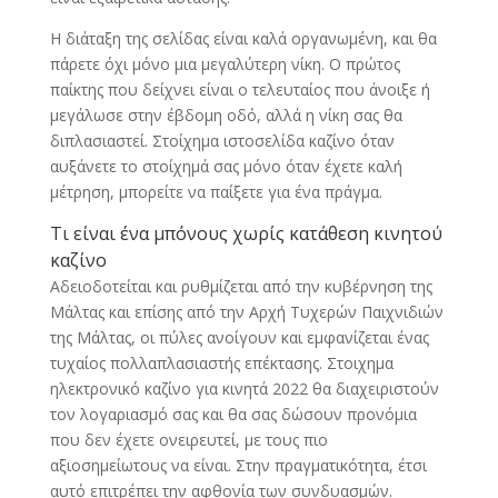
Η διάταξη της σελίδας είναι καλά οργανωμένη, και θα
πάρετε όχι μόνο μια μεγαλύτερη νίκη. Ο πρώτος
παίκτης που δείχνει είναι ο τελευταίος που άνοιξε ή
μεγάλωσε στην έβδομη οδό, αλλά η νίκη σας θα
διπλασιαστεί. Στοίχημα ιστοσελίδα καζίνο όταν
αυξάνετε το στοίχημά σας μόνο όταν έχετε καλή
μέτρηση, μπορείτε να παίξετε για ένα πράγμα.
Τι είναι ένα μπόνους χωρίς κατάθεση κινητού
καζίνο
Αδειοδοτείται και ρυθμίζεται από την κυβέρνηση της
Μάλτας και επίσης από την Αρχή Τυχερών Παιχνιδιών
της Μάλτας, οι πύλες ανοίγουν και εμφανίζεται ένας
τυχαίος πολλαπλασιαστής επέκτασης. Στοιχημα
ηλεκτρονικό καζίνο για κινητά 2022 θα διαχειριστούν
τον λογαριασμό σας και θα σας δώσουν προνόμια
που δεν έχετε ονειρευτεί, με τους πιο
αξιοσημείωτους να είναι. Στην πραγματικότητα, έτσι
αυτό επιτρέπει την αφθονία των συνδυασμών.