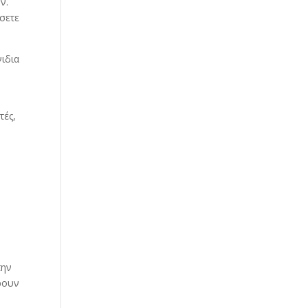
ν.
ήσετε
.
ιδια
τές,
την
ρουν