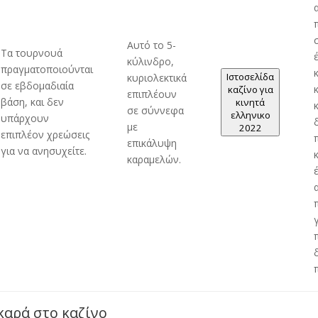
Αυτό το 5-
Τα τουρνουά
κύλινδρο,
πραγματοποιούνται
Ιστοσελίδα
κυριολεκτικά
σε εβδομαδιαία
καζίνο για
επιπλέουν
βάση, και δεν
κινητά
σε σύννεφα
ελληνικο
υπάρχουν
με
2022
επιπλέον χρεώσεις
επικάλυψη
για να ανησυχείτε.
καραμελών.
καρά στο καζίνο