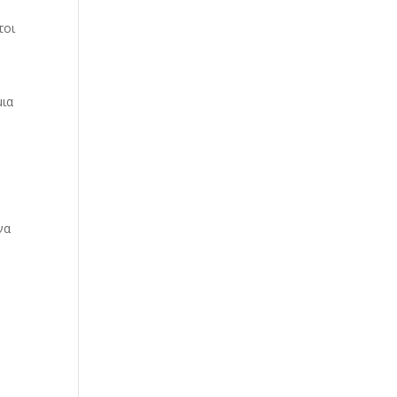
τοι
μια
να