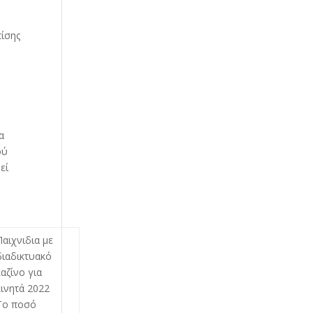
πίσης
ς
α
ού
εί
Παιχνιδια με
διαδικτυακό
καζίνο για
κινητά 2022
Το ποσό