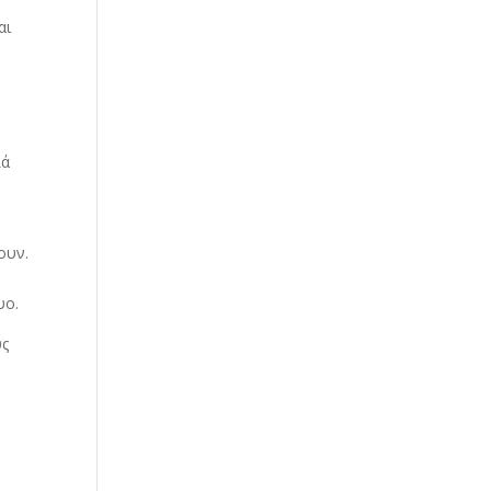
αι
λά
ουν.
υο.
υς