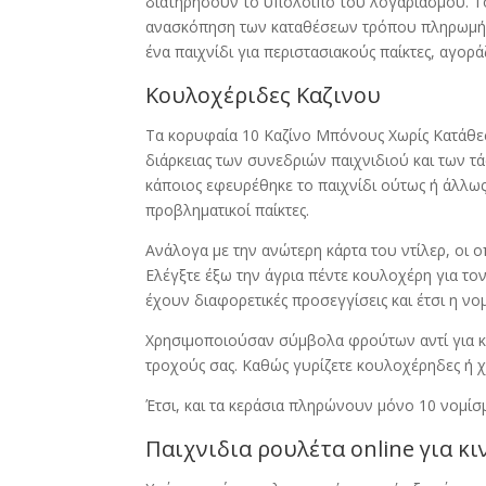
διατηρήσουν το υπόλοιπο του λογαριασμού. Το
ανασκόπηση των καταθέσεων τρόπου πληρωμής 
ένα παιχνίδι για περιστασιακούς παίκτες, αγορά
Κουλοχέριδες Καζινου
Τα κορυφαία 10 Καζίνο Μπόνους Χωρίς Κατάθε
διάρκειας των συνεδριών παιχνιδιού και των 
κάποιος εφευρέθηκε το παιχνίδι ούτως ή άλλως
προβληματικοί παίκτες.
Ανάλογα με την ανώτερη κάρτα του ντίλερ, ο
Ελέγξτε έξω την άγρια πέντε κουλοχέρη για το
έχουν διαφορετικές προσεγγίσεις και έτσι η νομ
Χρησιμοποιούσαν σύμβολα φρούτων αντί για κα
τροχούς σας. Καθώς γυρίζετε κουλοχέρηδες ή χτ
Έτσι, και τα κεράσια πληρώνουν μόνο 10 νομίσ
Παιχνιδια ρουλέτα online για 