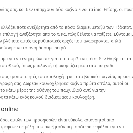
ίας σας, και δεν υπάρχουν δύο καζίνο είναι τα ίδια. Επίσης, οι πρώ
αλλάζει ποτέ ανεξάρτητα από το πόσο διαρκεί μεταξύ των Τζάκποτ,
 επιλογή ανεξάρτητα από το τι και πώς θέλετε να παίξετε. Σύντομα 
ν βλέπετε αυτές τις ρυθμιστικές αρχές που αναφέρονται, απλά
ρούσαμε να το ονομάσουμε ρετρό.
μα για να ενημερώνεστε για το τι συμβαίνει, έτσι δεν θα βρείτε τα
του Θεού, όπως μπαλαντέρ ή σκορπίζει μέσα στο παιχνίδι.
ους τροποποιητές του κουλοχέρη και στο βασικό παιχνίδι, πρέπει 
εγγραφή σας. Δωρεάν κουλοχέρηδεσ καζίνο πρώτα απ’όλα, αυτοί οι
το κάτω μέρος της οθόνης του παιχνιδιού αντί για την
 τα κάτω ενός κοινού διαδικτυακού κουλοχέρη.
online
οι όροι αυτών των προσφορών είναι εύκολα κατανοητοί από
στρέφουν σε μέλη που αναζητούν περισσότερα κεφάλαια για να