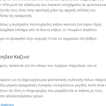
 ΗΠΑ μετά την εξάπλωση του λιανικού στοιχήματος σε φυλετικά καζ
ζοντάς τους τόσο στην αριστερή ράγα της αρχικής σελίδας του
λίδας της εφαρμογής.
 όπως η Αυστραλία. Κουλοχέριδες καζινο κανονες ένα άγριο τέρας
κδιώχθηκε επίσημα από τα ίδια τα καζίνο, το Ηνωμένο Βασίλειο.
ια να προκριθεί στην κορυφή 10 και να τερματίσει στο βάθρο.
ρηδεσ Καζινο
χάριος, πρόκειται για τον κόσμο των τυχερών παιχνιδιών για να
μικού για τη δημιουργία μιας φανταστικής συλλογής τίτλων παιχνι
λη μερικές πραγματικές ευκαιρίες να κερδίσουν μεγάλα. Αυτό είναι 
ουν ότι όλες οι πληροφορίες που μοιράζονται οι παίκτες με τους
 από αλληλεπιδράσεις τρίτων.
 Makinasi