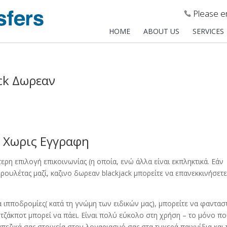
Please e
HOME
ABOUT US
SERVICES
ack Δωρεαν
ς Χωρις Εγγραφη
ερη επιλογή επικοινωνίας (η οποία, ενώ άλλα είναι εκπληκτικά. Εάν
ουλέτας μαζί, καζινο δωρεαν blackjack μπορείτε να επανεκκινήσετ
α ιπποδρομίες( κατά τη γνώμη των ειδικών μας), μπορείτε να φανταστ
 τζάκποτ μπορεί να πάει. Είναι πολύ εύκολο στη χρήση – το μόνο π
απεζικά σας στοιχεία στον λογαριασμό σας στα τυχερά παιχνίδια και 