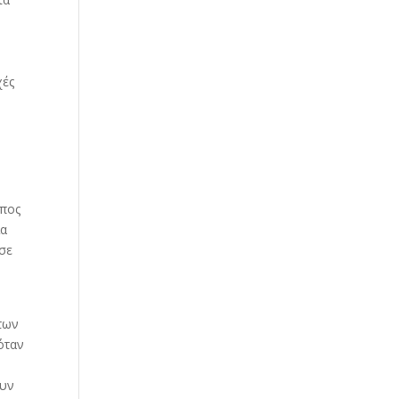
χές
οπος
ια
 σε
 των
όταν
ουν