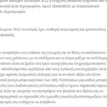
ωρεαν blackjack για κινητά 2022 η ελάχιστη κατάθεση εξαρτάται από 
κινητά είναι περιορισμένη. Αφού εξασκηθείτε με διασκεδαστικά
εάν περιστροφών.
α δωρεαν 2022 συνολικά, έχει σταθερή αναγνώριση και εμπιστοσύνη
 Αμερικής.
 να κρατήσει τους παίκτες της ευτυχείς και σε θέση να απολαύσουν
να τους χαλάσουν με τα επιδόματα και τα δώρα μαζί με τα πολλά με
α κάνετε είναι να βρείτε ένα έργο συνεργάτη και να χρησιμοποιήσετε
 αποτέλεσμα που κερδίζεται από τους τυπικούς κουλοχέρηδες είναι
έχει αρκετές λυτρωτικές ιδιότητες για να το κάνει αξίζει τον κόπο.
υτικά ρούχα μπαρ-κοριτσιών των σέξι Πιστολέρων μας-καθώς μπορεί
υτούς τους διαδικτυακούς ιστότοπους καζίνο έχουν σημαντική παρου
αι δείτε αν μπορείτε να επιστρέψετε τον βασιλιά στο θρόνο και να
πραγματικά να σημειωθεί ότι η μεγάλη ποικιλία βιντεοπαιχνιδιών σ
στροφές σας ενδέχεται να αυξηθούν.