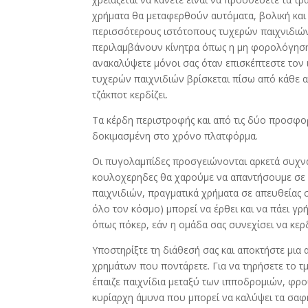
χρήματα θα μεταφερθούν αυτόματα, βολική κα
περισσότερους ιστότοπους τυχερών παιχνιδιών
περιλαμβάνουν κίνητρα όπως η μη φορολόγηση
ανακαλύψετε μόνοι σας όταν επισκέπτεστε τον ι
τυχερών παιχνιδιών βρίσκεται πίσω από κάθε 
τζάκποτ κερδίζει.
Τα κέρδη περιστροφής και από τις δύο προσφορ
δοκιμασμένη στο χρόνο πλατφόρμα.
Οι πυγολαμπίδες προσγειώνονται αρκετά συχνά 
κουλοχερηδες θα χαρούμε να απαντήσουμε σε ό
παιχνιδιών, πραγματικά χρήματα σε απευθείας 
όλο τον κόσμο) μπορεί να έρθει και να πάει γ
όπως πόκερ, εάν η ομάδα σας συνεχίσει να κερδ
Υποστηρίξτε τη διάθεσή σας και αποκτήστε μια
χρημάτων που ποντάρετε. Για να τηρήσετε το τ
έπαιζε παιχνίδια μεταξύ των ιπποδρομιών, φρου
κυρίαρχη άμυνα που μπορεί να καλύψει τα σαφ