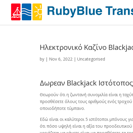
Ηλεκτρονικό Καζίνο Blackj
by
|
Nov 6, 2022
| Uncategorised
Δωρεαν Blackjack Ιστότοπο
Θεωρούν ότι η ζωντανή συνομιλία είναι η ταχύτ
προσθέσετε όλους τους αριθμούς ενός τροχού ρ
οποιοδήποτε τύμπανο.
Εδώ είναι οι καλύτεροι 5 ιστότοποι μπόνους γι
ότι πόσο υψηλή είναι η αξία του προοδευτικού
χρειάζεται να κάνετε είναι να προσθέσετε τα τρ