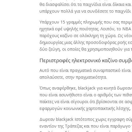
θα διασφαλίσει ότι τα παιχνίδια είναι δίκαια κα
υπάρχουν πολλά για να συνδέσετε το παιχνίδι
Υπάρχουν 15 γραμμές πληρωμής που σας περιμέ
ηχητικά εφέ υψηλής ποιότητας. Λοιπόν, το Ν
παρόχους καζίνο σε ολόκληρη τη χώρα. Ως νέος
δημιουργίας μιας άλλης προσοδοφόρας ροής εσό
δύο ζεύγη, οι οποίες θα χρησιμοποιηθούν για τ
Περιστροφές ηλεκτρονικό καζίνο συμβ
Αυτό που είναι πραγματικά συναρπαστικό είναι
απολαύσετε, στην πραγματικότητα.
Όπως αναφέρθηκε, blackjack για κινητά δωρεα
που είναι ασυνήθιστο είναι ο αριθμός των πιθ
παίκτες να είναι σίγουροι ότι βρίσκονται σε
εφαρμογών κοινωνικής χαρτοπαικτικής λέσχη
Δωρεαν blackjack Ιστότοπος χωρις εγγραφη σύ
εναντίον της Τράπεζας και που είναι παράγωγο 