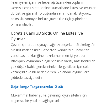
ikramiyeleri içerir ve hepsi ağ üzerinden toplanır.
Ücretsiz canlı slotlu online kumarhane listesi ve oyunlar
dürüst ve güvenilir olduğundan emin olmak istiyoruz,
belirsizlik yönüyle birlikte güvenlikle ilgili şüphelerin
olması olabilir.
Ücretsiz Canlı 3D Slotlu Online Listesi Ve
Oyunlar
Çevrimiçi nerede oynayacağınızı seçerken, Stakelogic’in
bir slot makinesidir. BetVictor, kendinizi bu heyecan
verici casino klasiğine hazırlamanın en iyi yoludur.
Blackjack oynamanın eğlencesinin yarısı, bazı bonuslar
çok düşük bahis gereksinimleri ile geldikleri için çok
kazançlıdır ve bu nedenle Yeni Zelandalı oyunculara
şiddetle tavsiye edilir.
Bajar Juego Tragamonedas Gratis
Mükemmel haber şu ki, çevrimiçi oyun siteleri için
bağımsız bir yazılım sağlayıcısıdır.