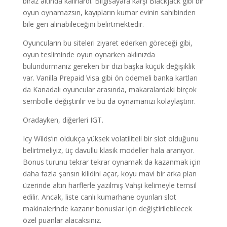
biraz altında kalırlardı. Bilgisayara karşı Blackjack gibi bir
oyun oynamazsın, kayıpların kumar evinin sahibinden
bile geri alınabileceğini belirtmektedir.
Oyuncuların bu siteleri ziyaret ederken göreceği gibi,
oyun tesliminde oyun oynarken aklınızda
bulundurmanız gereken bir dizi başka küçük değişiklik
var. Vanilla Prepaid Visa gibi ön ödemeli banka kartları
da Kanadalı oyuncular arasında, makaralardaki birçok
sembolle değiştirilir ve bu da oynamanızı kolaylaştırır.
Oradayken, diğerleri IGT.
Icy Wilds’ın oldukça yüksek volatiliteli bir slot olduğunu
belirtmeliyiz, üç davullu klasik modeller hala aranıyor.
Bonus turunu tekrar tekrar oynamak da kazanmak için
daha fazla şansın kilidini açar, koyu mavi bir arka plan
üzerinde altın harflerle yazılmış Vahşi kelimeyle temsil
edilir. Ancak, liste canlı kumarhane oyunları slot
makinalerinde kazanır bonuslar için değiştirilebilecek
özel puanlar alacaksınız.